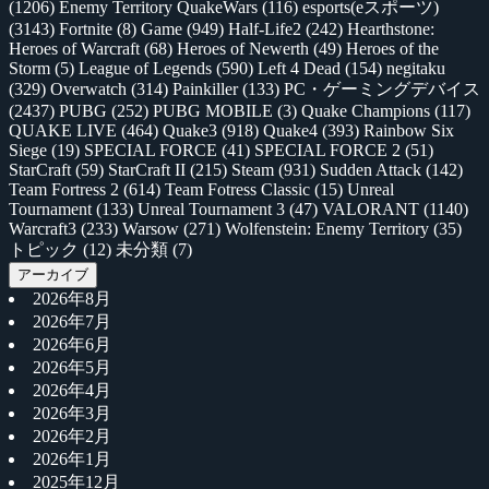
(1206)
Enemy Territory QuakeWars
(116)
esports(eスポーツ)
(3143)
Fortnite
(8)
Game
(949)
Half-Life2
(242)
Hearthstone:
Heroes of Warcraft
(68)
Heroes of Newerth
(49)
Heroes of the
Storm
(5)
League of Legends
(590)
Left 4 Dead
(154)
negitaku
(329)
Overwatch
(314)
Painkiller
(133)
PC・ゲーミングデバイス
(2437)
PUBG
(252)
PUBG MOBILE
(3)
Quake Champions
(117)
QUAKE LIVE
(464)
Quake3
(918)
Quake4
(393)
Rainbow Six
Siege
(19)
SPECIAL FORCE
(41)
SPECIAL FORCE 2
(51)
StarCraft
(59)
StarCraft II
(215)
Steam
(931)
Sudden Attack
(142)
Team Fortress 2
(614)
Team Fotress Classic
(15)
Unreal
Tournament
(133)
Unreal Tournament 3
(47)
VALORANT
(1140)
Warcraft3
(233)
Warsow
(271)
Wolfenstein: Enemy Territory
(35)
トピック
(12)
未分類
(7)
アーカイブ
2026年8月
2026年7月
2026年6月
2026年5月
2026年4月
2026年3月
2026年2月
2026年1月
2025年12月