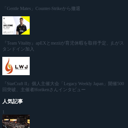
「Gentle Mates」Counter-Strikeから撤退
『Team Vitality』apEXとmeziiが育児休暇を取得予定、jLがス
タンドイン加入
『StarCraft II』個人主催大会「Legacy Weekly Japan」開催500
回突破、主催者Horikenさんインタビュー
人気記事
1