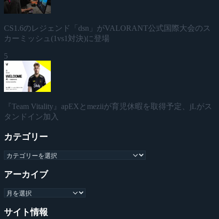
CS1.6のレジェンド「dsn」がVALORANT公式国際大会のス
カーミッシュ(1vs1対決)に登場
5
『Team Vitality』apEXとmeziiが育児休暇を取得予定、jLがス
タンドイン加入
カテゴリー
アーカイブ
サイト情報