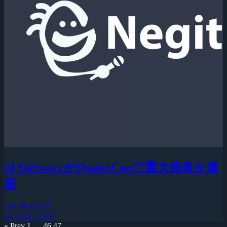
id SoftwareがQuakeConで重大発表を連
発
2007年8月4日
QUAKE LIVE
« Prev
1
…
46
47