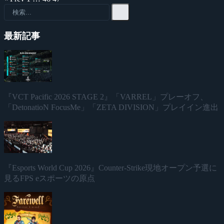
最新記事
『VCT Pacific 2026 STAGE 2』「VARREL」プレーオフ、
「DetonatioN FocusMe」「ZETA DIVISION」プレイイン進出
『Esports World Cup 2026』Counter-Strike現地オープン予選に
見るFPS eスポーツの原点