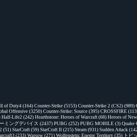
ll of Duty4
(164)
Counter-Strike
(5153)
Counter-Strike 2 (CS2)
(989)
lobal Offensive
(3250)
Counter-Strike: Source
(395)
CROSSFIRE
(113
)
Half-Life2
(242)
Hearthstone: Heroes of Warcraft
(68)
Heroes of New
ゲーミングデバイス
(2437)
PUBG
(252)
PUBG MOBILE
(3)
Quake 
 2
(51)
StarCraft
(59)
StarCraft II
(215)
Steam
(931)
Sudden Attack
(14
rcraft3
(233)
Warsow
(271)
Wolfenstein: Enemy Territory
(35)
トピ