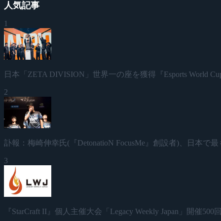
人気記事
1
日本「ZETA DIVISION」世界一の座を獲得『Esports World Cup
2
訃報：梅崎伸幸氏(『DetonatioN FocusMe』創設者)、
3
『StarCraft II』個人主催大会「Legacy Weekly Japan」