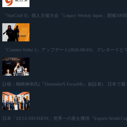
『StarCraft II』個人主催大会「Legacy Weekly Japan」
『Counter-Strike 2』アップデート(2026-08-03)、グレ
訃報：梅崎伸幸氏(『DetonatioN FocusMe』創設者)、
日本「ZETA DIVISION」世界一の座を獲得『Esports World Cup