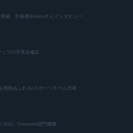
開催500回突破、主催者Horikenさんインタビュー
ネードとマップの不具合修正
日本で最も情熱あふれるeスポーツチーム代表
 2026』Overwatch部門優勝