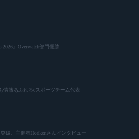
 2026』Overwatch部門優勝
日本で最も情熱あふれるeスポーツチーム代表
開催500回突破、主催者Horikenさんインタビュー