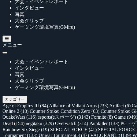
大会・イベントレポート
インタビュー
写真
大会クリップ
ゲーミング環境写真(GMiru)
メニュー
大会・イベントレポート
インタビュー
写真
大会クリップ
ゲーミング環境写真(GMiru)
カテゴリー
Age of Empires III
(84)
Alliance of Valiant Arms
(233)
Artifact
(6)
Ca
Online 2
(18)
Counter-Strike: Condition Zero
(63)
Counter-Strike: G
QuakeWars
(116)
esports(eスポーツ)
(3143)
Fortnite
(8)
Game
(949
Dead
(154)
negitaku
(329)
Overwatch
(314)
Painkiller
(133)
PC・
Rainbow Six Siege
(19)
SPECIAL FORCE
(41)
SPECIAL FORCE
Tournament
(133)
Unreal Tournament 3
(47)
VALORANT
(1139)
Wa