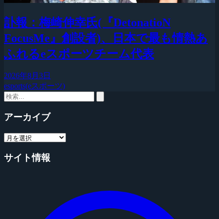
訃報：梅崎伸幸氏(『DetonatioN
FocusMe』創設者)、日本で最も情熱あ
ふれるeスポーツチーム代表
2026年8月3日
esports(eスポーツ)
アーカイブ
サイト情報