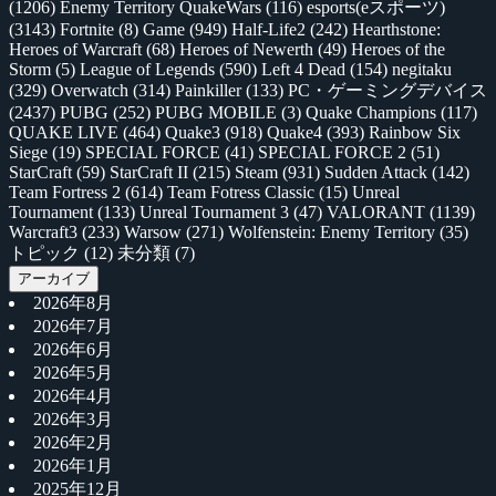
(1206)
Enemy Territory QuakeWars
(116)
esports(eスポーツ)
(3143)
Fortnite
(8)
Game
(949)
Half-Life2
(242)
Hearthstone:
Heroes of Warcraft
(68)
Heroes of Newerth
(49)
Heroes of the
Storm
(5)
League of Legends
(590)
Left 4 Dead
(154)
negitaku
(329)
Overwatch
(314)
Painkiller
(133)
PC・ゲーミングデバイス
(2437)
PUBG
(252)
PUBG MOBILE
(3)
Quake Champions
(117)
QUAKE LIVE
(464)
Quake3
(918)
Quake4
(393)
Rainbow Six
Siege
(19)
SPECIAL FORCE
(41)
SPECIAL FORCE 2
(51)
StarCraft
(59)
StarCraft II
(215)
Steam
(931)
Sudden Attack
(142)
Team Fortress 2
(614)
Team Fotress Classic
(15)
Unreal
Tournament
(133)
Unreal Tournament 3
(47)
VALORANT
(1139)
Warcraft3
(233)
Warsow
(271)
Wolfenstein: Enemy Territory
(35)
トピック
(12)
未分類
(7)
アーカイブ
2026年8月
2026年7月
2026年6月
2026年5月
2026年4月
2026年3月
2026年2月
2026年1月
2025年12月