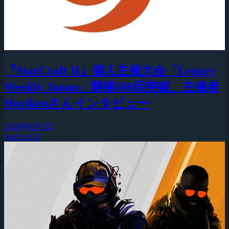
『StarCraft II』個人主催大会「Legacy
Weekly Japan」開催500回突破、主催者
Horikenさんインタビュー
2026年8月5日
StarCraft II