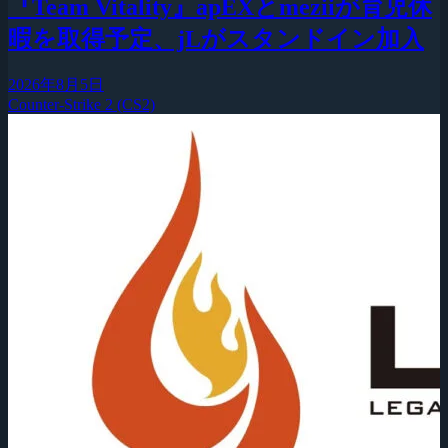
『Team Vitality』apEXとmeziiが育児休
暇を取得予定、jLがスタンドイン加入
2026年8月5日
Counter-Strike 2 (CS2)