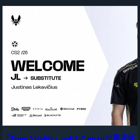
『Team Vitality』apEXとmeziiが育児休