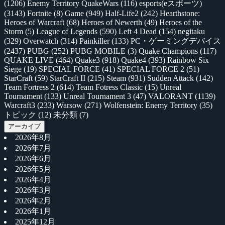
(1206)
Enemy Territory QuakeWars
(116)
esports(eスポーツ)
(3143)
Fortnite
(8)
Game
(949)
Half-Life2
(242)
Hearthstone:
Heroes of Warcraft
(68)
Heroes of Newerth
(49)
Heroes of the
Storm
(5)
League of Legends
(590)
Left 4 Dead
(154)
negitaku
(329)
Overwatch
(314)
Painkiller
(133)
PC・ゲーミングデバイス
(2437)
PUBG
(252)
PUBG MOBILE
(3)
Quake Champions
(117)
QUAKE LIVE
(464)
Quake3
(918)
Quake4
(393)
Rainbow Six
Siege
(19)
SPECIAL FORCE
(41)
SPECIAL FORCE 2
(51)
StarCraft
(59)
StarCraft II
(215)
Steam
(931)
Sudden Attack
(142)
Team Fortress 2
(614)
Team Fotress Classic
(15)
Unreal
Tournament
(133)
Unreal Tournament 3
(47)
VALORANT
(1139)
Warcraft3
(233)
Warsow
(271)
Wolfenstein: Enemy Territory
(35)
トピック
(12)
未分類
(7)
アーカイブ
2026年8月
2026年7月
2026年6月
2026年5月
2026年4月
2026年3月
2026年2月
2026年1月
2025年12月