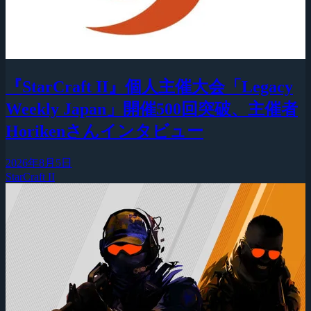
『StarCraft II』個人主催大会「Legacy
Weekly Japan」開催500回突破、主催者
Horikenさんインタビュー
2026年8月5日
StarCraft II