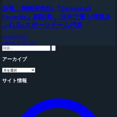
訃報：梅崎伸幸氏(『DetonatioN
FocusMe』創設者)、日本で最も情熱あ
ふれるeスポーツチーム代表
2026年8月3日
esports(eスポーツ)
アーカイブ
サイト情報