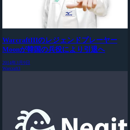
WarcraftIIIのレジェンドプレーヤー
Moonが韓国の兵役により引退へ
2014年3月9日
Warcraft3