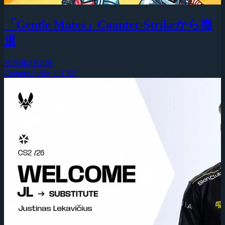
「Gentle Mates」Counter-Strikeから撤
退
2026年8月8日
Counter-Strike 2 (CS2)