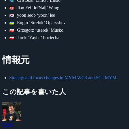
Cristobal ‘DinOt’ Lledo
Jian Fei ‘IefNaij’ Wang
yoon seob ‘yoon’ lee
Eugin ‘Strelok’ Oparyshev
Grzegorz ‘userek’ Musko
Jarek ‘Yayba’ Pociecha
情報元
Strategy and focus changes in MYM WC3 and SC | MYM
この記事を書いた人
Yossy