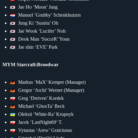
Jae Ho ‘Moon’ Jang
Manuel ‘Grubby’ Schenkhuizen
Jung Ki ‘Susiria’ Oh
Jae Wook ‘Lucifer’ Noh
Deok Man ‘SocceR’ Youn
Jae shin ‘EVE’ Park
MYM Starcraft:Broodwar
Markus ‘MaX’ Kemper (Manager)
Gregor ‘Archi’ Werner (Manager)
Greg ‘Dreiven’ Kordek
Michael ‘GhosTa’ Beck
Oleksii ‘White-Ra’ Krupnyk
Jacek ‘LastNight69’ T.
Vytautas ‘Arew’ Graiciunas