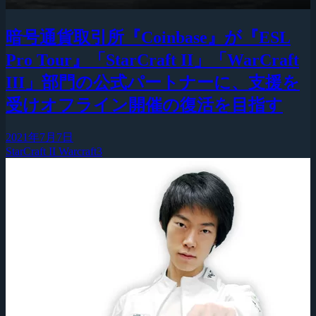
暗号通貨取引所『Coinbase』が『ESL
Pro Tour』「StarCraft II」「WarCraft
III」部門の公式パートナーに、支援を
受けオフライン開催の復活を目指す
2021年7月7日
StarCraft II
Warcraft3