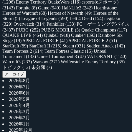
(1206)
Enemy Territory QuakeWars
(116)
esports(eスポーツ)
(3143)
Fortnite
(8)
Game
(949)
Half-Life2
(242)
Hearthstone:
Heroes of Warcraft
(68)
Heroes of Newerth
(49)
Heroes of the
Storm
(5)
League of Legends
(590)
Left 4 Dead
(154)
negitaku
(329)
Overwatch
(314)
Painkiller
(133)
PC・ゲーミングデバイス
(2437)
PUBG
(252)
PUBG MOBILE
(3)
Quake Champions
(117)
QUAKE LIVE
(464)
Quake3
(918)
Quake4
(393)
Rainbow Six
Siege
(19)
SPECIAL FORCE
(41)
SPECIAL FORCE 2
(51)
StarCraft
(59)
StarCraft II
(215)
Steam
(931)
Sudden Attack
(142)
Team Fortress 2
(614)
Team Fotress Classic
(15)
Unreal
Tournament
(133)
Unreal Tournament 3
(47)
VALORANT
(1140)
Warcraft3
(233)
Warsow
(271)
Wolfenstein: Enemy Territory
(35)
トピック
(12)
未分類
(7)
アーカイブ
2026年8月
2026年7月
2026年6月
2026年5月
2026年4月
2026年3月
2026年2月
2026年1月
2025年12月