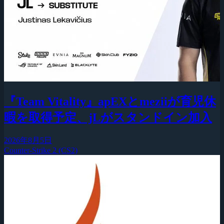
『Team Vitality』apEXとmeziiが育児休
暇を取得予定、jLがスタンドイン加入
2026年8月5日
Counter-Strike 2 (CS2)