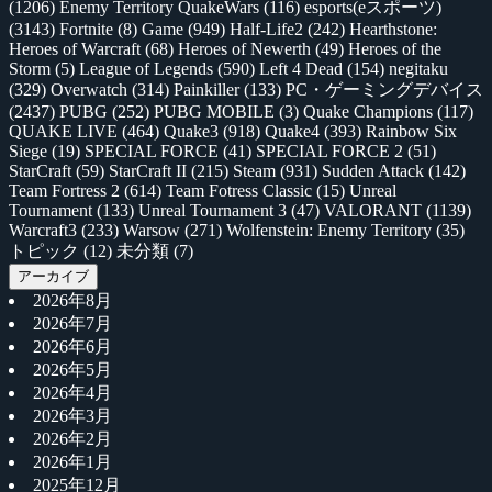
(1206)
Enemy Territory QuakeWars
(116)
esports(eスポーツ)
(3143)
Fortnite
(8)
Game
(949)
Half-Life2
(242)
Hearthstone:
Heroes of Warcraft
(68)
Heroes of Newerth
(49)
Heroes of the
Storm
(5)
League of Legends
(590)
Left 4 Dead
(154)
negitaku
(329)
Overwatch
(314)
Painkiller
(133)
PC・ゲーミングデバイス
(2437)
PUBG
(252)
PUBG MOBILE
(3)
Quake Champions
(117)
QUAKE LIVE
(464)
Quake3
(918)
Quake4
(393)
Rainbow Six
Siege
(19)
SPECIAL FORCE
(41)
SPECIAL FORCE 2
(51)
StarCraft
(59)
StarCraft II
(215)
Steam
(931)
Sudden Attack
(142)
Team Fortress 2
(614)
Team Fotress Classic
(15)
Unreal
Tournament
(133)
Unreal Tournament 3
(47)
VALORANT
(1139)
Warcraft3
(233)
Warsow
(271)
Wolfenstein: Enemy Territory
(35)
トピック
(12)
未分類
(7)
アーカイブ
2026年8月
2026年7月
2026年6月
2026年5月
2026年4月
2026年3月
2026年2月
2026年1月
2025年12月