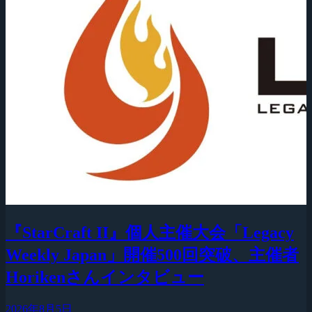
『StarCraft II』個人主催大会「Legacy
Weekly Japan」開催500回突破、主催者
Horikenさんインタビュー
2026年8月5日