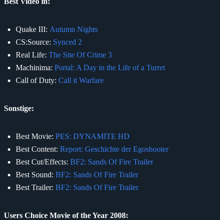
Best Video in:
Quake III:
Autumn Nights
CS:Source:
Synced 2
Real Life:
The Site Of Crime 3
Machinima:
Portal: A Day in the Life of a Turret
Call of Duty:
Call it Warfare
Sonstige:
Best Movie:
PES: DYNAMITE HD
Best Content:
Report: Geschichte der Egoshooter
Best Cut/Effects:
BF2: Sands Of Fire Trailer
Best Sound:
BF2: Sands Of Fire Trailer
Best Trailer:
BF2: Sands Of Fire Trailer
Users Choice Movie of the Year 2008: