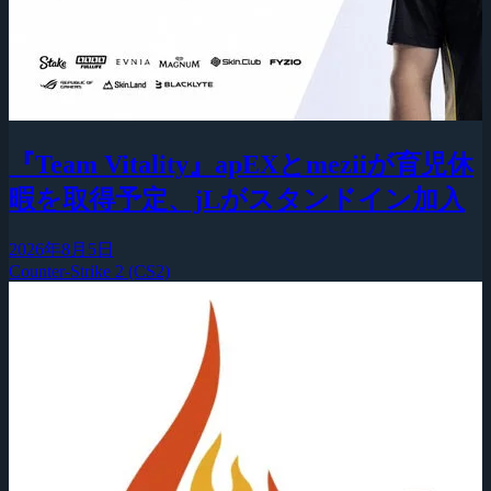
『Team Vitality』apEXとmeziiが育児休
暇を取得予定、jLがスタンドイン加入
2026年8月5日
Counter-Strike 2 (CS2)