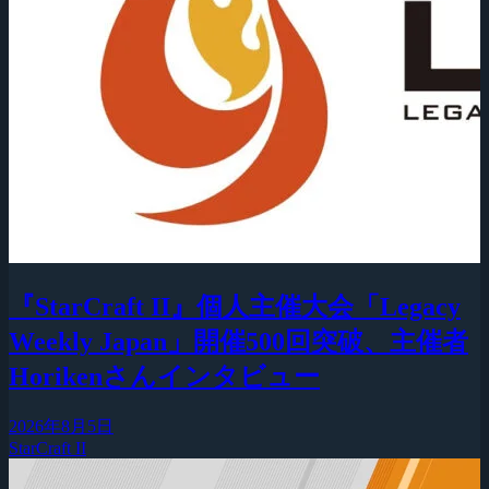
『StarCraft II』個人主催大会「Legacy
Weekly Japan」開催500回突破、主催者
Horikenさんインタビュー
2026年8月5日
StarCraft II