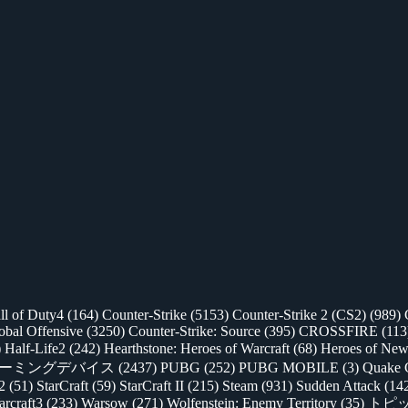
ll of Duty4
(164)
Counter-Strike
(5153)
Counter-Strike 2 (CS2)
(989)
lobal Offensive
(3250)
Counter-Strike: Source
(395)
CROSSFIRE
(113
)
Half-Life2
(242)
Hearthstone: Heroes of Warcraft
(68)
Heroes of New
ゲーミングデバイス
(2437)
PUBG
(252)
PUBG MOBILE
(3)
Quake 
 2
(51)
StarCraft
(59)
StarCraft II
(215)
Steam
(931)
Sudden Attack
(14
rcraft3
(233)
Warsow
(271)
Wolfenstein: Enemy Territory
(35)
トピ