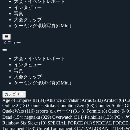
大会・イベントレポート
インタビュー
写真
大会クリップ
ゲーミング環境写真(GMiru)
メニュー
大会・イベントレポート
インタビュー
写真
大会クリップ
ゲーミング環境写真(GMiru)
カテゴリー
Age of Empires III
(84)
Alliance of Valiant Arms
(233)
Artifact
(6)
Ca
Online 2
(18)
Counter-Strike: Condition Zero
(63)
Counter-Strike: G
QuakeWars
(116)
esports(eスポーツ)
(3143)
Fortnite
(8)
Game
(949
Dead
(154)
negitaku
(329)
Overwatch
(314)
Painkiller
(133)
PC・
Rainbow Six Siege
(19)
SPECIAL FORCE
(41)
SPECIAL FORCE
Tournament
(133)
Unreal Tournament 3
(47)
VALORANT
(1139)
Wa