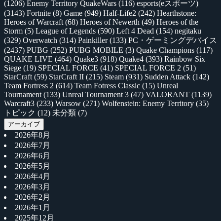
(1206)
Enemy Territory QuakeWars
(116)
esports(eスポーツ)
(3143)
Fortnite
(8)
Game
(949)
Half-Life2
(242)
Hearthstone:
Heroes of Warcraft
(68)
Heroes of Newerth
(49)
Heroes of the
Storm
(5)
League of Legends
(590)
Left 4 Dead
(154)
negitaku
(329)
Overwatch
(314)
Painkiller
(133)
PC・ゲーミングデバイス
(2437)
PUBG
(252)
PUBG MOBILE
(3)
Quake Champions
(117)
QUAKE LIVE
(464)
Quake3
(918)
Quake4
(393)
Rainbow Six
Siege
(19)
SPECIAL FORCE
(41)
SPECIAL FORCE 2
(51)
StarCraft
(59)
StarCraft II
(215)
Steam
(931)
Sudden Attack
(142)
Team Fortress 2
(614)
Team Fotress Classic
(15)
Unreal
Tournament
(133)
Unreal Tournament 3
(47)
VALORANT
(1139)
Warcraft3
(233)
Warsow
(271)
Wolfenstein: Enemy Territory
(35)
トピック
(12)
未分類
(7)
アーカイブ
2026年8月
2026年7月
2026年6月
2026年5月
2026年4月
2026年3月
2026年2月
2026年1月
2025年12月