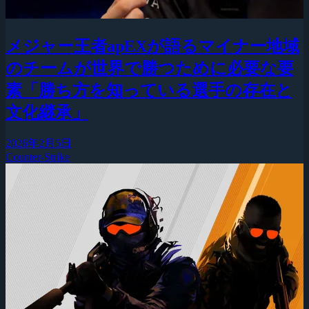
メジャー王者apEXが語るマイナー地域
のチームが世界で勝つために必要な要
素「勝ち方を知っている選手の存在と
文化継承」
2026年2月5日
Counter-Strike