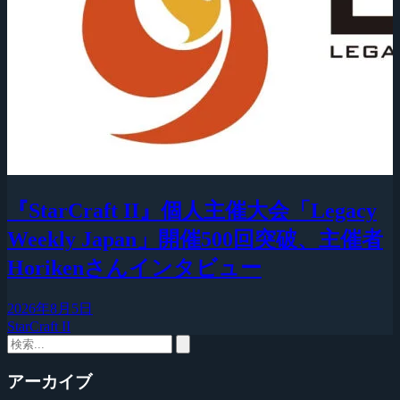
『StarCraft II』個人主催大会「Legacy
Weekly Japan」開催500回突破、主催者
Horikenさんインタビュー
2026年8月5日
StarCraft II
アーカイブ