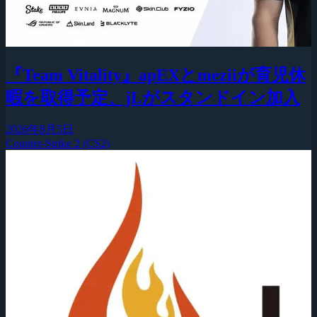
『Team Vitality』apEXとmeziiが育児休
暇を取得予定、jLがスタンドイン加入
2026年8月5日
Counter-Strike 2 (CS2)