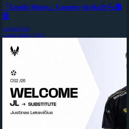
「Gentle Mates」Counter-Strikeから撤
退
2026年8月8日
Counter-Strike 2 (CS2)