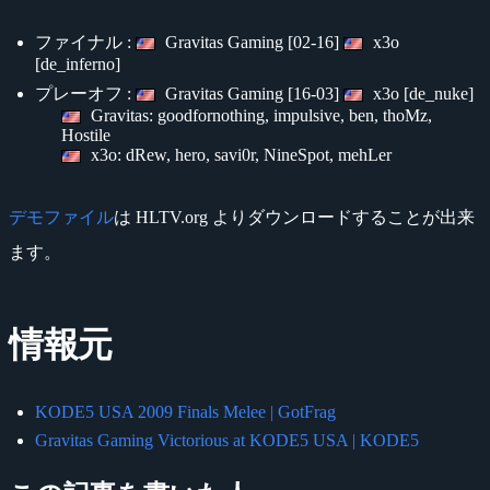
ファイナル :
Gravitas Gaming [02-16]
x3o
[de_inferno]
プレーオフ :
Gravitas Gaming [16-03]
x3o [de_nuke]
Gravitas: goodfornothing, impulsive, ben, thoMz,
Hostile
x3o: dRew, hero, savi0r, NineSpot, mehLer
デモファイル
は HLTV.org よりダウンロードすることが出来
ます。
情報元
KODE5 USA 2009 Finals Melee | GotFrag
Gravitas Gaming Victorious at KODE5 USA | KODE5