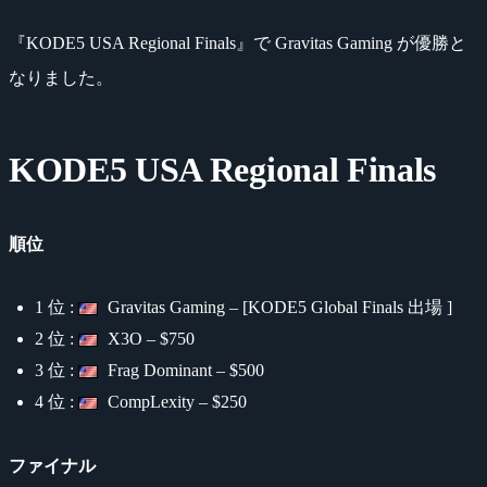
『KODE5 USA Regional Finals』で Gravitas Gaming が優勝と
なりました。
KODE5 USA Regional Finals
順位
1 位 :
Gravitas Gaming – [KODE5 Global Finals 出場 ]
2 位 :
X3O – $750
3 位 :
Frag Dominant – $500
4 位 :
CompLexity – $250
ファイナル