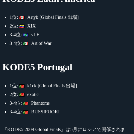
1位:
Artyk [Global Finals 出場]
2位:
XIX
3-4位:
vLF
3-4位:
Art of War
KODE5 Portugal
1位:
k1ck [Global Finals 出場]
2位:
exotic
3-4位:
Phantoms
3-4位:
BUSSIFUORI
『KODE5 2009 Global Finals』は5月にロシアで開催されま