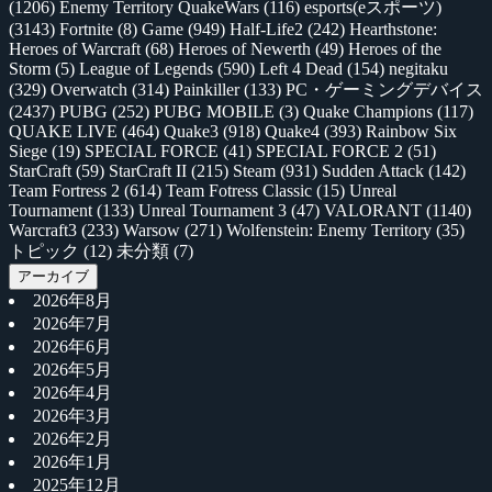
(1206)
Enemy Territory QuakeWars
(116)
esports(eスポーツ)
(3143)
Fortnite
(8)
Game
(949)
Half-Life2
(242)
Hearthstone:
Heroes of Warcraft
(68)
Heroes of Newerth
(49)
Heroes of the
Storm
(5)
League of Legends
(590)
Left 4 Dead
(154)
negitaku
(329)
Overwatch
(314)
Painkiller
(133)
PC・ゲーミングデバイス
(2437)
PUBG
(252)
PUBG MOBILE
(3)
Quake Champions
(117)
QUAKE LIVE
(464)
Quake3
(918)
Quake4
(393)
Rainbow Six
Siege
(19)
SPECIAL FORCE
(41)
SPECIAL FORCE 2
(51)
StarCraft
(59)
StarCraft II
(215)
Steam
(931)
Sudden Attack
(142)
Team Fortress 2
(614)
Team Fotress Classic
(15)
Unreal
Tournament
(133)
Unreal Tournament 3
(47)
VALORANT
(1140)
Warcraft3
(233)
Warsow
(271)
Wolfenstein: Enemy Territory
(35)
トピック
(12)
未分類
(7)
アーカイブ
2026年8月
2026年7月
2026年6月
2026年5月
2026年4月
2026年3月
2026年2月
2026年1月
2025年12月