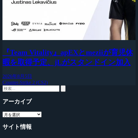
『Team Vitality』apEXとmeziiが育児休
暇を取得予定、jLがスタンドイン加入
2026年8月5日
Counter-Strike 2 (CS2)
アーカイブ
サイト情報