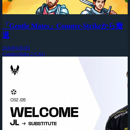
「Gentle Mates」Counter-Strikeから撤
退
2026年8月8日
Counter-Strike 2 (CS2)