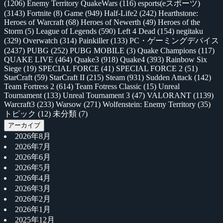
(1206)
Enemy Territory QuakeWars
(116)
esports(eスポーツ)
(3143)
Fortnite
(8)
Game
(949)
Half-Life2
(242)
Hearthstone:
Heroes of Warcraft
(68)
Heroes of Newerth
(49)
Heroes of the
Storm
(5)
League of Legends
(590)
Left 4 Dead
(154)
negitaku
(329)
Overwatch
(314)
Painkiller
(133)
PC・ゲーミングデバイス
(2437)
PUBG
(252)
PUBG MOBILE
(3)
Quake Champions
(117)
QUAKE LIVE
(464)
Quake3
(918)
Quake4
(393)
Rainbow Six
Siege
(19)
SPECIAL FORCE
(41)
SPECIAL FORCE 2
(51)
StarCraft
(59)
StarCraft II
(215)
Steam
(931)
Sudden Attack
(142)
Team Fortress 2
(614)
Team Fotress Classic
(15)
Unreal
Tournament
(133)
Unreal Tournament 3
(47)
VALORANT
(1139)
Warcraft3
(233)
Warsow
(271)
Wolfenstein: Enemy Territory
(35)
トピック
(12)
未分類
(7)
アーカイブ
2026年8月
2026年7月
2026年6月
2026年5月
2026年4月
2026年3月
2026年2月
2026年1月
2025年12月