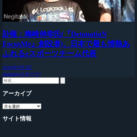
訃報：梅崎伸幸氏(『DetonatioN
FocusMe』創設者)、日本で最も情熱あ
ふれるeスポーツチーム代表
2026年8月3日
esports(eスポーツ)
アーカイブ
サイト情報