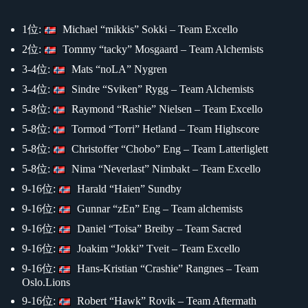
1位:
Michael “mikkis” Sokki – Team Excello
2位:
Tommy “tacky” Mosgaard – Team Alchemists
3-4位:
Mats “noLA” Nygren
3-4位:
Sindre “Sviken” Rygg – Team Alchemists
5-8位:
Raymond “Rashie” Nielsen – Team Excello
5-8位:
Tormod “Torri” Hetland – Team Highscore
5-8位:
Christoffer “Chobo” Eng – Team Latterliglett
5-8位:
Nima “Neverlast” Nimbakt – Team Excello
9-16位:
Harald “Haien” Sundby
9-16位:
Gunnar “zEn” Eng – Team alchemists
9-16位:
Daniel “Toisa” Breiby – Team Sacred
9-16位:
Joakim “Jokki” Tveit – Team Excello
9-16位:
Hans-Kristian “Crashie” Rangnes – Team
Oslo.Lions
9-16位:
Robert “Hawk” Rovik – Team Aftermath