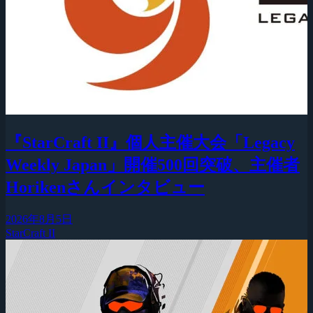
『StarCraft II』個人主催大会「Legacy
Weekly Japan」開催500回突破、主催者
Horikenさんインタビュー
2026年8月5日
StarCraft II