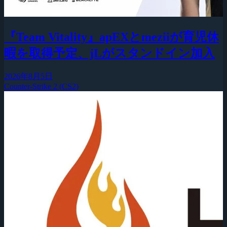
『Team Vitality』apEXとmeziiが育児休
暇を取得予定、jLがスタンドイン加入
2026年8月5日
Counter-Strike 2 (CS2)