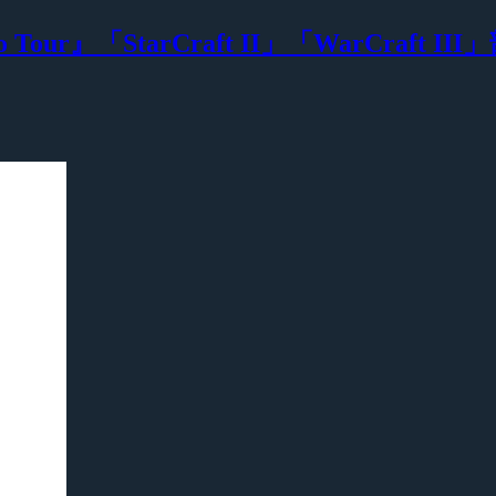
o Tour』「StarCraft II」「WarCr