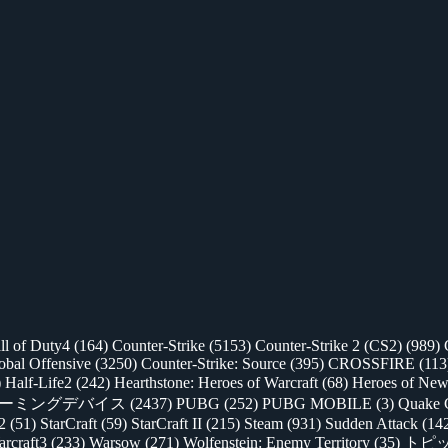
ll of Duty4
(164)
Counter-Strike
(5153)
Counter-Strike 2 (CS2)
(989)
lobal Offensive
(3250)
Counter-Strike: Source
(395)
CROSSFIRE
(113
)
Half-Life2
(242)
Hearthstone: Heroes of Warcraft
(68)
Heroes of New
ゲーミングデバイス
(2437)
PUBG
(252)
PUBG MOBILE
(3)
Quake 
 2
(51)
StarCraft
(59)
StarCraft II
(215)
Steam
(931)
Sudden Attack
(14
rcraft3
(233)
Warsow
(271)
Wolfenstein: Enemy Territory
(35)
トピ