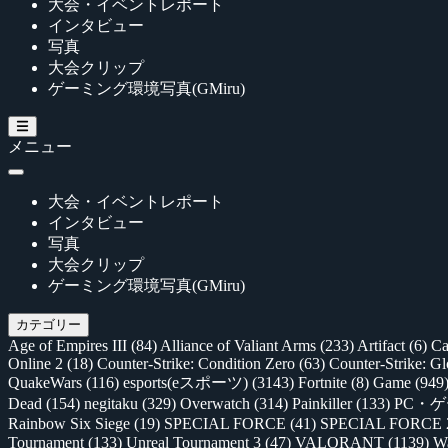
大会・イベントレポート
インタビュー
写真
大会クリップ
ゲーミング環境写真(GMiru)
メニュー
大会・イベントレポート
インタビュー
写真
大会クリップ
ゲーミング環境写真(GMiru)
カテゴリー
Age of Empires III
(84)
Alliance of Valiant Arms
(233)
Artifact
(6)
Ca
Online 2
(18)
Counter-Strike: Condition Zero
(63)
Counter-Strike: G
QuakeWars
(116)
esports(eスポーツ)
(3143)
Fortnite
(8)
Game
(949
Dead
(154)
negitaku
(329)
Overwatch
(314)
Painkiller
(133)
PC・
Rainbow Six Siege
(19)
SPECIAL FORCE
(41)
SPECIAL FORCE
Tournament
(133)
Unreal Tournament 3
(47)
VALORANT
(1139)
Wa