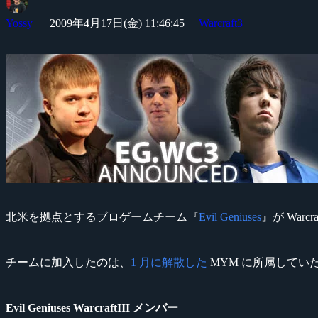
Yossy
2009年4月17日(金) 11:46:45
Warcraft3
北米を拠点とするブロゲームチーム『
Evil Geniuses
』が Warc
チームに加入したのは、
1 月に解散した
MYM に所属してい
Evil Geniuses WarcraftIII メンバー