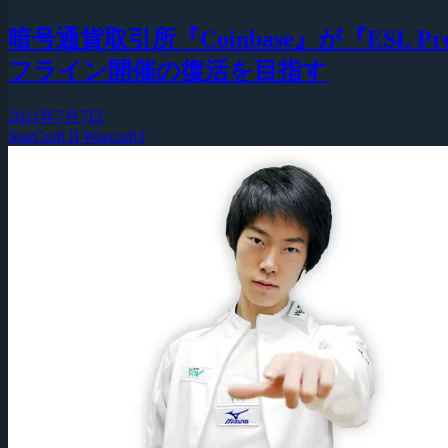
暗号通貨取引所『Coinbase』が『ESL Pr
フライン開催の復活を目指す
2021年7月7日
StarCraft II
Warcraft3