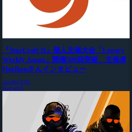
『StarCraft II』個人主催大会「Legacy
Weekly Japan」開催500回突破、主催者
Horikenさんインタビュー
2026年8月5日
StarCraft II