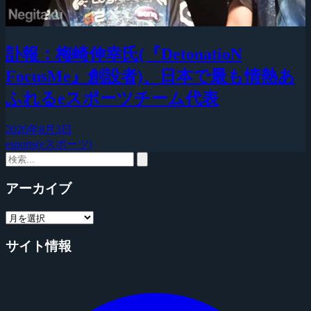
訃報：梅崎伸幸氏(『DetonatioN
FocusMe』創設者)、日本で最も情熱あ
ふれるeスポーツチーム代表
2026年8月3日
esports(eスポーツ)
アーカイブ
サイト情報