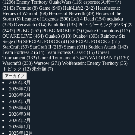
(1206)
Enemy Territory QuakeWars
(116)
esports(eスポーツ)
(3143)
Fortnite
(8)
Game
(949)
Half-Life2
(242)
Hearthstone:
Heroes of Warcraft
(68)
Heroes of Newerth
(49)
Heroes of the
Storm
(5)
League of Legends
(590)
Left 4 Dead
(154)
negitaku
(329)
Overwatch
(314)
Painkiller
(133)
PC・ゲーミングデバイス
(2437)
PUBG
(252)
PUBG MOBILE
(3)
Quake Champions
(117)
QUAKE LIVE
(464)
Quake3
(918)
Quake4
(393)
Rainbow Six
Siege
(19)
SPECIAL FORCE
(41)
SPECIAL FORCE 2
(51)
StarCraft
(59)
StarCraft II
(215)
Steam
(931)
Sudden Attack
(142)
Team Fortress 2
(614)
Team Fotress Classic
(15)
Unreal
Tournament
(133)
Unreal Tournament 3
(47)
VALORANT
(1139)
Warcraft3
(233)
Warsow
(271)
Wolfenstein: Enemy Territory
(35)
トピック
(12)
未分類
(7)
アーカイブ
2026年8月
2026年7月
2026年6月
2026年5月
2026年4月
2026年3月
2026年2月
2026年1月
2025年12月