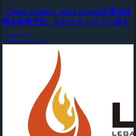
『Team Vitality』apEXとmeziiが育児休
暇を取得予定、jLがスタンドイン加入
2026年8月5日
Counter-Strike 2 (CS2)