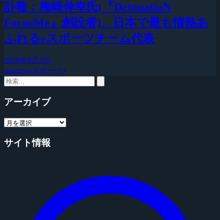
訃報：梅崎伸幸氏(『DetonatioN
FocusMe』創設者)、日本で最も情熱あ
ふれるeスポーツチーム代表
2026年8月3日
esports(eスポーツ)
アーカイブ
サイト情報