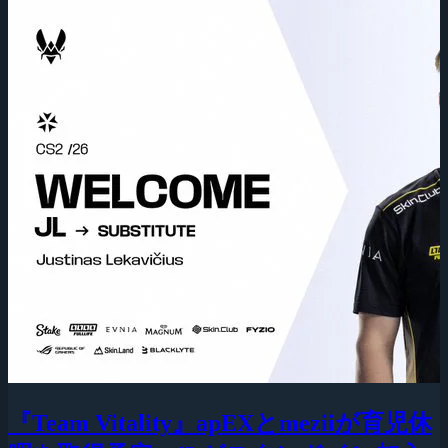
『Team Vitality』apEXとmeziiが育児休