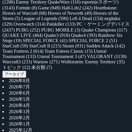
(1206)
Enemy Territory QuakeWars
(116)
esports(eスポーツ)
(3143)
Fortnite
(8)
Game
(949)
Half-Life2
(242)
Hearthstone:
Heroes of Warcraft
(68)
Heroes of Newerth
(49)
Heroes of the
Storm
(5)
League of Legends
(590)
Left 4 Dead
(154)
negitaku
(329)
Overwatch
(314)
Painkiller
(133)
PC・ゲーミングデバイス
(2437)
PUBG
(252)
PUBG MOBILE
(3)
Quake Champions
(117)
QUAKE LIVE
(464)
Quake3
(918)
Quake4
(393)
Rainbow Six
Siege
(19)
SPECIAL FORCE
(41)
SPECIAL FORCE 2
(51)
StarCraft
(59)
StarCraft II
(215)
Steam
(931)
Sudden Attack
(142)
Team Fortress 2
(614)
Team Fotress Classic
(15)
Unreal
Tournament
(133)
Unreal Tournament 3
(47)
VALORANT
(1139)
Warcraft3
(233)
Warsow
(271)
Wolfenstein: Enemy Territory
(35)
トピック
(12)
未分類
(7)
アーカイブ
2026年8月
2026年7月
2026年6月
2026年5月
2026年4月
2026年3月
2026年2月
2026年1月
2025年12月