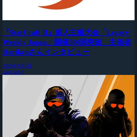
『StarCraft II』個人主催大会「Legacy
Weekly Japan」開催500回突破、主催者
Horikenさんインタビュー
2026年8月5日
StarCraft II