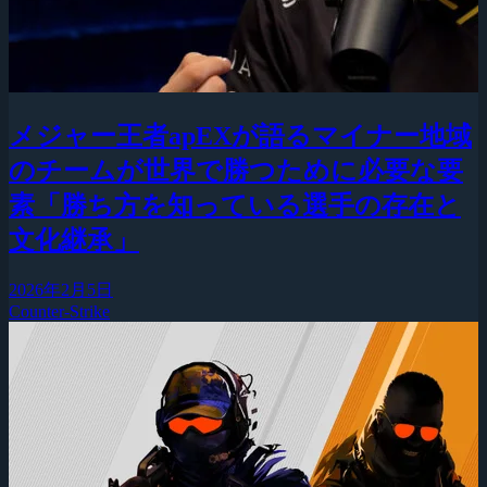
メジャー王者apEXが語るマイナー地域
のチームが世界で勝つために必要な要
素「勝ち方を知っている選手の存在と
文化継承」
2026年2月5日
Counter-Strike