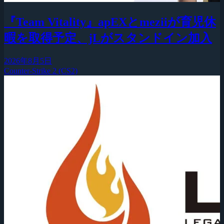
『Team Vitality』apEXとmeziiが育児休
暇を取得予定、jLがスタンドイン加入
2026年8月5日
Counter-Strike 2 (CS2)