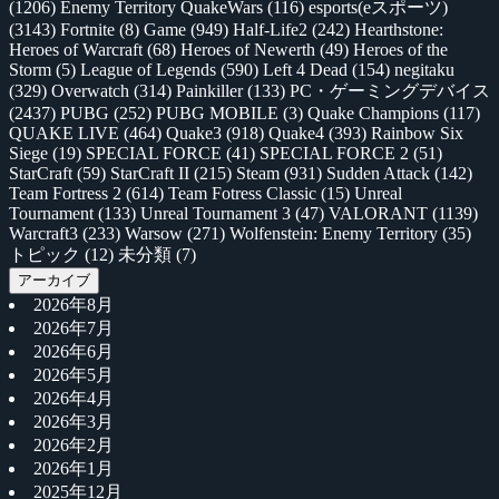
(1206)
Enemy Territory QuakeWars
(116)
esports(eスポーツ)
(3143)
Fortnite
(8)
Game
(949)
Half-Life2
(242)
Hearthstone:
Heroes of Warcraft
(68)
Heroes of Newerth
(49)
Heroes of the
Storm
(5)
League of Legends
(590)
Left 4 Dead
(154)
negitaku
(329)
Overwatch
(314)
Painkiller
(133)
PC・ゲーミングデバイス
(2437)
PUBG
(252)
PUBG MOBILE
(3)
Quake Champions
(117)
QUAKE LIVE
(464)
Quake3
(918)
Quake4
(393)
Rainbow Six
Siege
(19)
SPECIAL FORCE
(41)
SPECIAL FORCE 2
(51)
StarCraft
(59)
StarCraft II
(215)
Steam
(931)
Sudden Attack
(142)
Team Fortress 2
(614)
Team Fotress Classic
(15)
Unreal
Tournament
(133)
Unreal Tournament 3
(47)
VALORANT
(1139)
Warcraft3
(233)
Warsow
(271)
Wolfenstein: Enemy Territory
(35)
トピック
(12)
未分類
(7)
アーカイブ
2026年8月
2026年7月
2026年6月
2026年5月
2026年4月
2026年3月
2026年2月
2026年1月
2025年12月