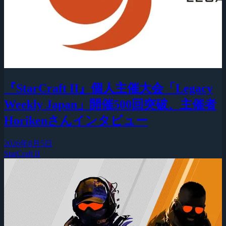
『StarCraft II』個人主催大会「Legacy
Weekly Japan」開催500回突破、主催者
Horikenさんインタビュー
2026年8月5日
StarCraft II