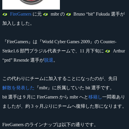
FireGamers
に元
mibr の
Bruno “bit” Fukuda 選手が
加入しました。
『FireGamers』は『World Cyber Games 2009』の Counter-
Strike1.6 部門ブラジル代表チームで、11 月下旬に
Arthur
“prd” Resende 選手が
脱退
。
この代わりにチームに加入することになったのが、先日
解散を発表した
『mibr』に所属していた bit 選手です。
bit 選手は 9 月に FireGamers から mibr へと
移籍し
一悶着あり
ましたが、約 3 ヶ月ぶりにチームへ復帰した形になります。
FireGamers のラインナップは以下の通りです。