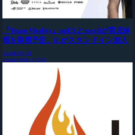
『Team Vitality』apEXとmeziiが育児休
暇を取得予定、jLがスタンドイン加入
2026年8月5日
Counter-Strike 2 (CS2)