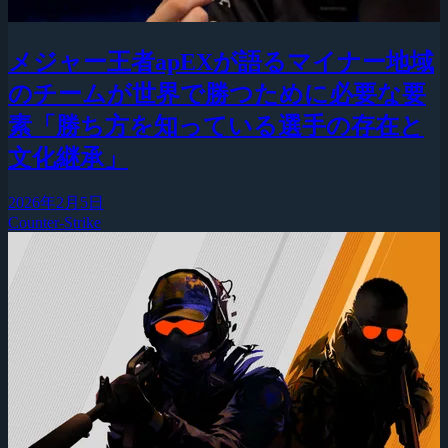
メジャー王者apEXが語るマイナー地域
のチームが世界で勝つために必要な要
素「勝ち方を知っている選手の存在と
文化継承」
2026年2月5日
Counter-Strike