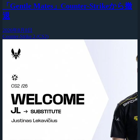
「Gentle Mates」Counter-Strikeから撤
退
2026年8月8日
Counter-Strike 2 (CS2)