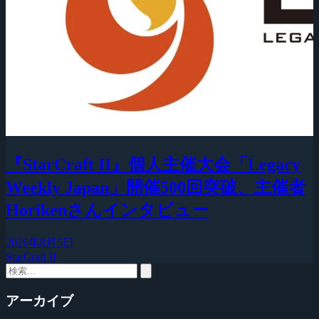
『StarCraft II』個人主催大会「Legacy
Weekly Japan」開催500回突破、主催者
Horikenさんインタビュー
2026年8月5日
StarCraft II
アーカイブ