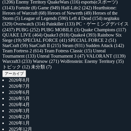
(1206)
Enemy Territory QuakeWars
(116)
esports(eスポーツ)
(3143)
Fortnite
(8)
Game
(949)
Half-Life2
(242)
Hearthstone:
Heroes of Warcraft
(68)
Heroes of Newerth
(49)
Heroes of the
Storm
(5)
League of Legends
(590)
Left 4 Dead
(154)
negitaku
(329)
Overwatch
(314)
Painkiller
(133)
PC・ゲーミングデバイス
(2437)
PUBG
(252)
PUBG MOBILE
(3)
Quake Champions
(117)
QUAKE LIVE
(464)
Quake3
(918)
Quake4
(393)
Rainbow Six
Siege
(19)
SPECIAL FORCE
(41)
SPECIAL FORCE 2
(51)
StarCraft
(59)
StarCraft II
(215)
Steam
(931)
Sudden Attack
(142)
Team Fortress 2
(614)
Team Fotress Classic
(15)
Unreal
Tournament
(133)
Unreal Tournament 3
(47)
VALORANT
(1139)
Warcraft3
(233)
Warsow
(271)
Wolfenstein: Enemy Territory
(35)
トピック
(12)
未分類
(7)
アーカイブ
2026年8月
2026年7月
2026年6月
2026年5月
2026年4月
2026年3月
2026年2月
2026年1月
2025年12月