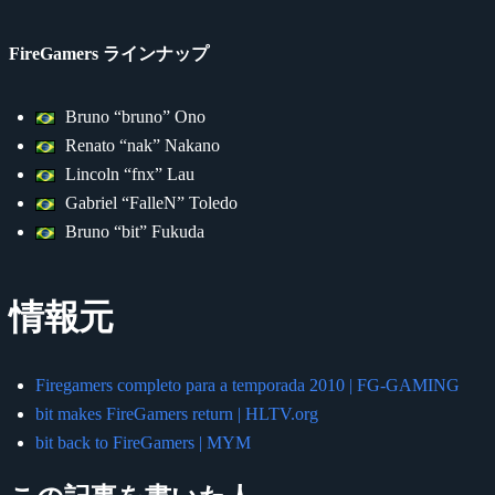
FireGamers ラインナップ
Bruno “bruno” Ono
Renato “nak” Nakano
Lincoln “fnx” Lau
Gabriel “FalleN” Toledo
Bruno “bit” Fukuda
情報元
Firegamers completo para a temporada 2010 | FG-GAMING
bit makes FireGamers return | HLTV.org
bit back to FireGamers | MYM