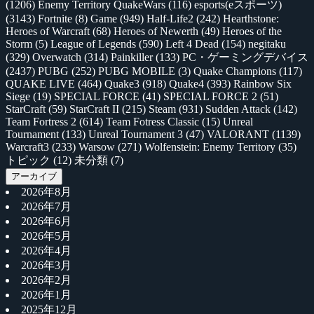
(1206)
Enemy Territory QuakeWars
(116)
esports(eスポーツ)
(3143)
Fortnite
(8)
Game
(949)
Half-Life2
(242)
Hearthstone:
Heroes of Warcraft
(68)
Heroes of Newerth
(49)
Heroes of the
Storm
(5)
League of Legends
(590)
Left 4 Dead
(154)
negitaku
(329)
Overwatch
(314)
Painkiller
(133)
PC・ゲーミングデバイス
(2437)
PUBG
(252)
PUBG MOBILE
(3)
Quake Champions
(117)
QUAKE LIVE
(464)
Quake3
(918)
Quake4
(393)
Rainbow Six
Siege
(19)
SPECIAL FORCE
(41)
SPECIAL FORCE 2
(51)
StarCraft
(59)
StarCraft II
(215)
Steam
(931)
Sudden Attack
(142)
Team Fortress 2
(614)
Team Fotress Classic
(15)
Unreal
Tournament
(133)
Unreal Tournament 3
(47)
VALORANT
(1139)
Warcraft3
(233)
Warsow
(271)
Wolfenstein: Enemy Territory
(35)
トピック
(12)
未分類
(7)
アーカイブ
2026年8月
2026年7月
2026年6月
2026年5月
2026年4月
2026年3月
2026年2月
2026年1月
2025年12月