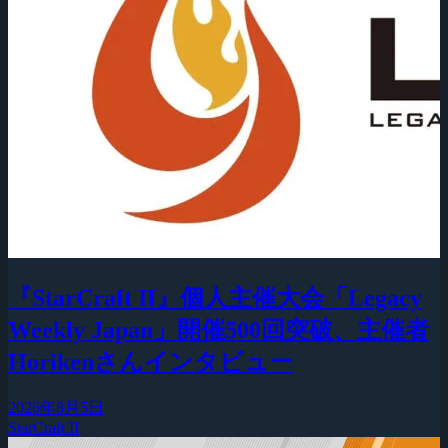
『StarCraft II』個人主催大会「Legacy
Weekly Japan」開催500回突破、主催者
Horikenさんインタビュー
2026年8月5日
StarCraft II