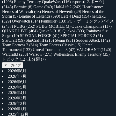
(1206)
Enemy Territory QuakeWars
(116)
esports(eスポーツ)
(3143)
Fortnite
(8)
Game
(949)
Half-Life2
(242)
Hearthstone:
Heroes of Warcraft
(68)
Heroes of Newerth
(49)
Heroes of the
Storm
(5)
League of Legends
(590)
Left 4 Dead
(154)
negitaku
(329)
Overwatch
(314)
Painkiller
(133)
PC・ゲーミングデバイス
(2437)
PUBG
(252)
PUBG MOBILE
(3)
Quake Champions
(117)
QUAKE LIVE
(464)
Quake3
(918)
Quake4
(393)
Rainbow Six
Siege
(19)
SPECIAL FORCE
(41)
SPECIAL FORCE 2
(51)
StarCraft
(59)
StarCraft II
(215)
Steam
(931)
Sudden Attack
(142)
Team Fortress 2
(614)
Team Fotress Classic
(15)
Unreal
Tournament
(133)
Unreal Tournament 3
(47)
VALORANT
(1140)
Warcraft3
(233)
Warsow
(271)
Wolfenstein: Enemy Territory
(35)
トピック
(12)
未分類
(7)
アーカイブ
2026年8月
2026年7月
2026年6月
2026年5月
2026年4月
2026年3月
2026年2月
2026年1月
2025年12月