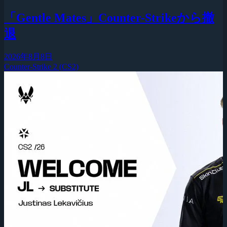
「Gentle Mates」Counter-Strikeから撤
退
2026年8月8日
Counter-Strike 2 (CS2)