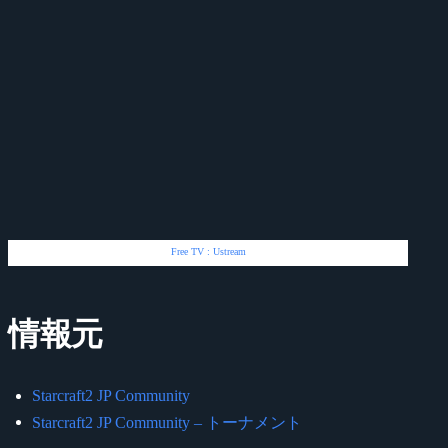
Free TV : Ustream
情報元
Starcraft2 JP Community
Starcraft2 JP Community – トーナメント