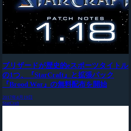
ブリザードが歴史的eスポーツタイトル
の1つ、『StarCraft』と拡張パック
『Brood War』の無料配布を開始
2017年4月19日
StarCraft