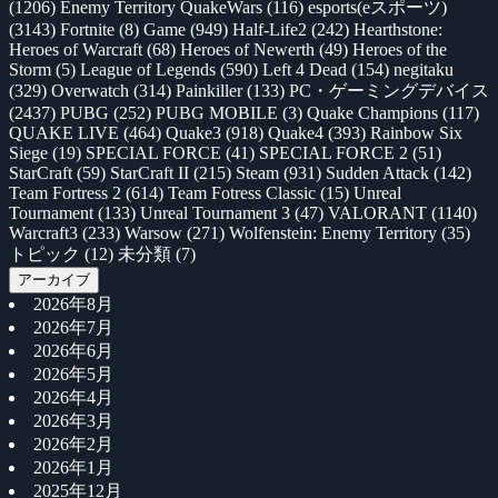
(1206)
Enemy Territory QuakeWars
(116)
esports(eスポーツ)
(3143)
Fortnite
(8)
Game
(949)
Half-Life2
(242)
Hearthstone:
Heroes of Warcraft
(68)
Heroes of Newerth
(49)
Heroes of the
Storm
(5)
League of Legends
(590)
Left 4 Dead
(154)
negitaku
(329)
Overwatch
(314)
Painkiller
(133)
PC・ゲーミングデバイス
(2437)
PUBG
(252)
PUBG MOBILE
(3)
Quake Champions
(117)
QUAKE LIVE
(464)
Quake3
(918)
Quake4
(393)
Rainbow Six
Siege
(19)
SPECIAL FORCE
(41)
SPECIAL FORCE 2
(51)
StarCraft
(59)
StarCraft II
(215)
Steam
(931)
Sudden Attack
(142)
Team Fortress 2
(614)
Team Fotress Classic
(15)
Unreal
Tournament
(133)
Unreal Tournament 3
(47)
VALORANT
(1140)
Warcraft3
(233)
Warsow
(271)
Wolfenstein: Enemy Territory
(35)
トピック
(12)
未分類
(7)
アーカイブ
2026年8月
2026年7月
2026年6月
2026年5月
2026年4月
2026年3月
2026年2月
2026年1月
2025年12月