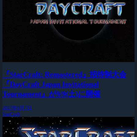
『StarCraft: Remastered』招待制大会
『DayCraft Japan Invitational
Tournament』が9/9(土)に開催
2017年9月7日
StarCraft