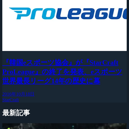
『韓国eスポーツ協会』が『StarCraft
ProLeague』の終了を発表、eスポーツ
世界最長リーグ14年の歴史に幕
2016年10月18日
StarCraft
最新記事