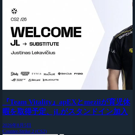
『Team Vitality』apEXとmeziiが育児休
暇を取得予定、jLがスタンドイン加入
2026年8月5日
Counter-Strike 2 (CS2)