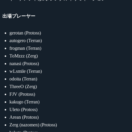
出場プレーヤー
gerotan (Protoss)
autogero (Terran)
frogman (Terran)
ToMzzz (Zerg)
nanasi (Protoss)
wLsmile (Terran)
odoita (Terran)
ThreeO (Zerg)
FJV (Protoss)
kakugo (Terran)
Uleto (Protoss)
Arean (Protoss)
Zerg (nazomen) (Protoss)