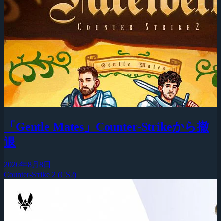
「Gentle Mates」Counter-Strikeから撤
退
2026年8月8日
Counter-Strike 2 (CS2)