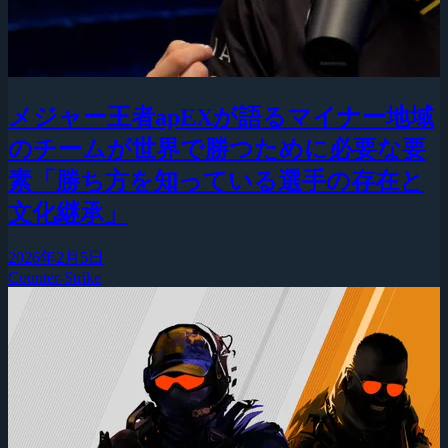
メジャー王者apEXが語るマイナー地域
のチームが世界で勝つために必要な要
素「勝ち方を知っている選手の存在と
文化継承」
2026年2月5日
Counter-Strike