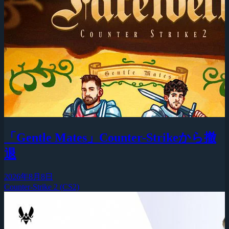
「Gentle Mates」Counter-Strikeから撤
退
2026年8月8日
Counter-Strike 2 (CS2)