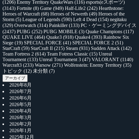
(1206)
Enemy Territory QuakeWars
(116)
esports(eスポーツ)
(3143)
Fortnite
(8)
Game
(949)
Half-Life2
(242)
Hearthstone:
Heroes of Warcraft
(68)
Heroes of Newerth
(49)
Heroes of the
Storm
(5)
League of Legends
(590)
Left 4 Dead
(154)
negitaku
(329)
Overwatch
(314)
Painkiller
(133)
PC・ゲーミングデバイス
(2437)
PUBG
(252)
PUBG MOBILE
(3)
Quake Champions
(117)
QUAKE LIVE
(464)
Quake3
(918)
Quake4
(393)
Rainbow Six
Siege
(19)
SPECIAL FORCE
(41)
SPECIAL FORCE 2
(51)
StarCraft
(59)
StarCraft II
(215)
Steam
(931)
Sudden Attack
(142)
Team Fortress 2
(614)
Team Fotress Classic
(15)
Unreal
Tournament
(133)
Unreal Tournament 3
(47)
VALORANT
(1140)
Warcraft3
(233)
Warsow
(271)
Wolfenstein: Enemy Territory
(35)
トピック
(12)
未分類
(7)
アーカイブ
2026年8月
2026年7月
2026年6月
2026年5月
2026年4月
2026年3月
2026年2月
2026年1月
2025年12月