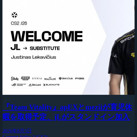
『Team Vitality』apEXとmeziiが育児休
暇を取得予定、jLがスタンドイン加入
2026年8月5日
Counter-Strike 2 (CS2)