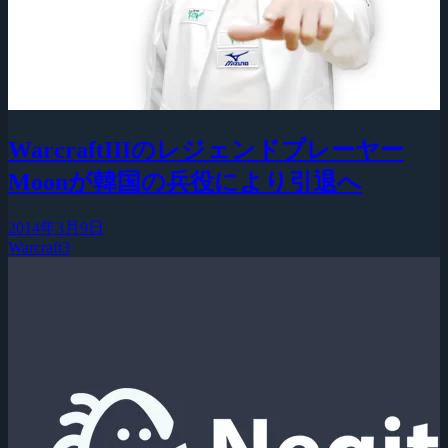
WarcraftIIIのレジェンドプレーヤー
Moonが韓国の兵役により引退へ
2014年3月9日
Warcraft3