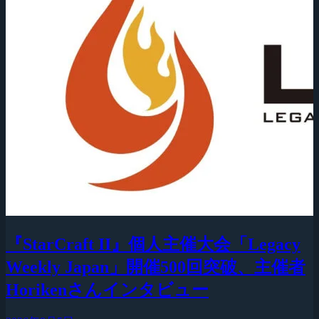
『StarCraft II』個人主催大会「Legacy
Weekly Japan」開催500回突破、主催者
Horikenさんインタビュー