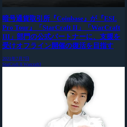
暗号通貨取引所『Coinbase』が『ESL
Pro Tour』「StarCraft II」「WarCraft
III」部門の公式パートナーに、支援を
受けオフライン開催の復活を目指す
2021年7月7日
StarCraft II
Warcraft3