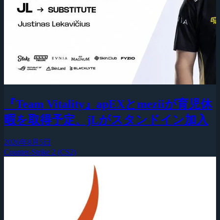
『Team Vitality』apEXとmeziiが育児休
暇を取得予定、jLがスタンドイン加入
2026年8月5日
Counter-Strike 2 (CS2)