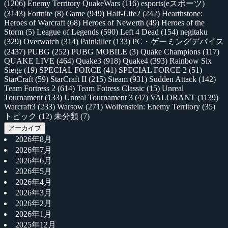
(1206)
Enemy Territory QuakeWars
(116)
esports(eスポーツ)
(3143)
Fortnite
(8)
Game
(949)
Half-Life2
(242)
Hearthstone:
Heroes of Warcraft
(68)
Heroes of Newerth
(49)
Heroes of the
Storm
(5)
League of Legends
(590)
Left 4 Dead
(154)
negitaku
(329)
Overwatch
(314)
Painkiller
(133)
PC・ゲーミングデバイス
(2437)
PUBG
(252)
PUBG MOBILE
(3)
Quake Champions
(117)
QUAKE LIVE
(464)
Quake3
(918)
Quake4
(393)
Rainbow Six
Siege
(19)
SPECIAL FORCE
(41)
SPECIAL FORCE 2
(51)
StarCraft
(59)
StarCraft II
(215)
Steam
(931)
Sudden Attack
(142)
Team Fortress 2
(614)
Team Fotress Classic
(15)
Unreal
Tournament
(133)
Unreal Tournament 3
(47)
VALORANT
(1139)
Warcraft3
(233)
Warsow
(271)
Wolfenstein: Enemy Territory
(35)
トピック
(12)
未分類
(7)
アーカイブ
2026年8月
2026年7月
2026年6月
2026年5月
2026年4月
2026年3月
2026年2月
2026年1月
2025年12月