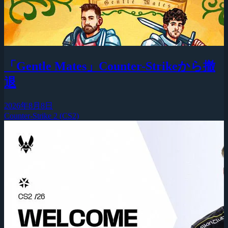
「Gentle Mates」Counter-Strikeから撤
退
2026年8月8日
Counter-Strike 2 (CS2)