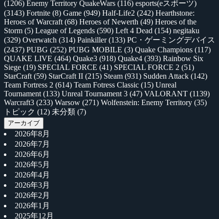
(1206)
Enemy Territory QuakeWars
(116)
esports(eスポーツ)
(3143)
Fortnite
(8)
Game
(949)
Half-Life2
(242)
Hearthstone:
Heroes of Warcraft
(68)
Heroes of Newerth
(49)
Heroes of the
Storm
(5)
League of Legends
(590)
Left 4 Dead
(154)
negitaku
(329)
Overwatch
(314)
Painkiller
(133)
PC・ゲーミングデバイス
(2437)
PUBG
(252)
PUBG MOBILE
(3)
Quake Champions
(117)
QUAKE LIVE
(464)
Quake3
(918)
Quake4
(393)
Rainbow Six
Siege
(19)
SPECIAL FORCE
(41)
SPECIAL FORCE 2
(51)
StarCraft
(59)
StarCraft II
(215)
Steam
(931)
Sudden Attack
(142)
Team Fortress 2
(614)
Team Fotress Classic
(15)
Unreal
Tournament
(133)
Unreal Tournament 3
(47)
VALORANT
(1139)
Warcraft3
(233)
Warsow
(271)
Wolfenstein: Enemy Territory
(35)
トピック
(12)
未分類
(7)
アーカイブ
2026年8月
2026年7月
2026年6月
2026年5月
2026年4月
2026年3月
2026年2月
2026年1月
2025年12月