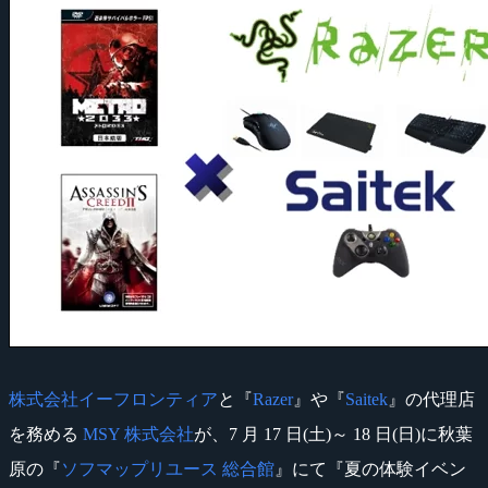
株式会社イーフロンティア
と『
Razer
』や『
Saitek
』の代理店
を務める
MSY 株式会社
が、7 月 17 日(土)～ 18 日(日)に秋葉
原の『
ソフマップリユース 総合館
』にて『夏の体験イベン