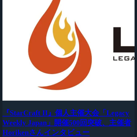
『StarCraft II』個人主催大会「Legacy
Weekly Japan」開催500回突破、主催者
Horikenさんインタビュー