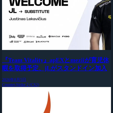
『Team Vitality』apEXとmeziiが育児休
暇を取得予定、jLがスタンドイン加入
2026年8月5日
Counter-Strike 2 (CS2)