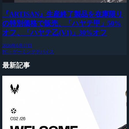
『ARTISAN』生産終了製品を在庫限り
の特別価格で販売、「ハヤテ甲」50%
オフ、「ハヤテ乙(V1)」30%オフ
2026年6月17日
PC・ゲーミングデバイス
最新記事