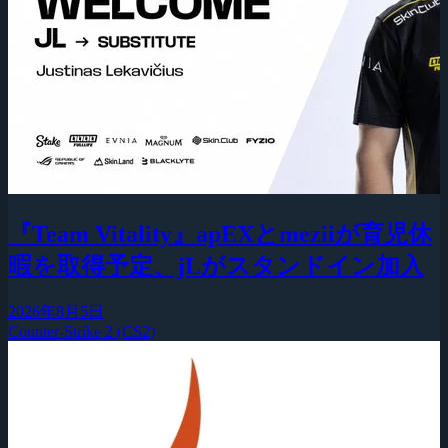
『Team Vitality』apEXとmeziiが育児休
暇を取得予定、jLがスタンドイン加入
2026年8月5日
Counter-Strike 2 (CS2)