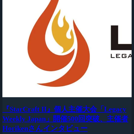
『StarCraft II』個人主催大会「Legacy
Weekly Japan」開催500回突破、主催者
Horikenさんインタビュー