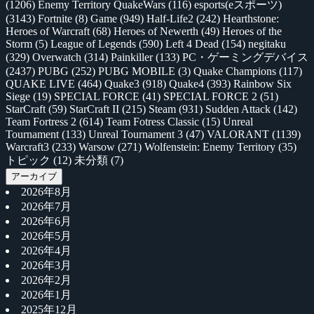
(1206)
Enemy Territory QuakeWars
(116)
esports(eスポーツ)
(3143)
Fortnite
(8)
Game
(949)
Half-Life2
(242)
Hearthstone:
Heroes of Warcraft
(68)
Heroes of Newerth
(49)
Heroes of the
Storm
(5)
League of Legends
(590)
Left 4 Dead
(154)
negitaku
(329)
Overwatch
(314)
Painkiller
(133)
PC・ゲーミングデバイス
(2437)
PUBG
(252)
PUBG MOBILE
(3)
Quake Champions
(117)
QUAKE LIVE
(464)
Quake3
(918)
Quake4
(393)
Rainbow Six
Siege
(19)
SPECIAL FORCE
(41)
SPECIAL FORCE 2
(51)
StarCraft
(59)
StarCraft II
(215)
Steam
(931)
Sudden Attack
(142)
Team Fortress 2
(614)
Team Fotress Classic
(15)
Unreal
Tournament
(133)
Unreal Tournament 3
(47)
VALORANT
(1139)
Warcraft3
(233)
Warsow
(271)
Wolfenstein: Enemy Territory
(35)
トピック
(12)
未分類
(7)
アーカイブ
2026年8月
2026年7月
2026年6月
2026年5月
2026年4月
2026年3月
2026年2月
2026年1月
2025年12月