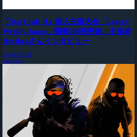
『StarCraft II』個人主催大会「Legacy
Weekly Japan」開催500回突破、主催者
Horikenさんインタビュー
2026年8月5日
StarCraft II