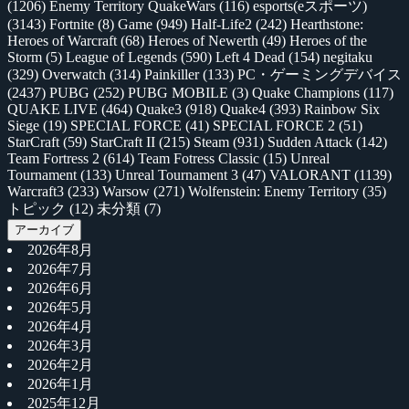
(1206)
Enemy Territory QuakeWars
(116)
esports(eスポーツ)
(3143)
Fortnite
(8)
Game
(949)
Half-Life2
(242)
Hearthstone:
Heroes of Warcraft
(68)
Heroes of Newerth
(49)
Heroes of the
Storm
(5)
League of Legends
(590)
Left 4 Dead
(154)
negitaku
(329)
Overwatch
(314)
Painkiller
(133)
PC・ゲーミングデバイス
(2437)
PUBG
(252)
PUBG MOBILE
(3)
Quake Champions
(117)
QUAKE LIVE
(464)
Quake3
(918)
Quake4
(393)
Rainbow Six
Siege
(19)
SPECIAL FORCE
(41)
SPECIAL FORCE 2
(51)
StarCraft
(59)
StarCraft II
(215)
Steam
(931)
Sudden Attack
(142)
Team Fortress 2
(614)
Team Fotress Classic
(15)
Unreal
Tournament
(133)
Unreal Tournament 3
(47)
VALORANT
(1139)
Warcraft3
(233)
Warsow
(271)
Wolfenstein: Enemy Territory
(35)
トピック
(12)
未分類
(7)
アーカイブ
2026年8月
2026年7月
2026年6月
2026年5月
2026年4月
2026年3月
2026年2月
2026年1月
2025年12月