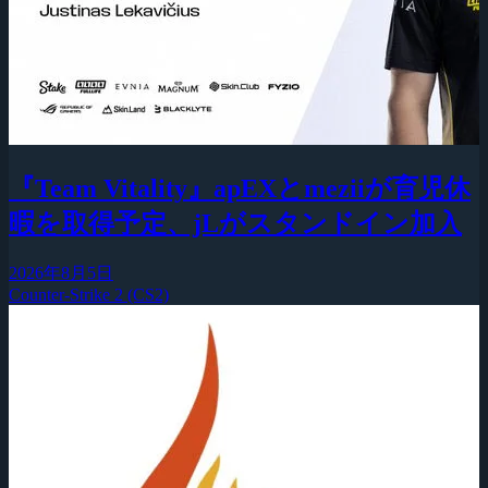
『Team Vitality』apEXとmeziiが育児休
暇を取得予定、jLがスタンドイン加入
2026年8月5日
Counter-Strike 2 (CS2)