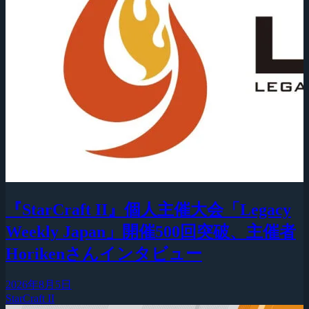
『StarCraft II』個人主催大会「Legacy
Weekly Japan」開催500回突破、主催者
Horikenさんインタビュー
2026年8月5日
StarCraft II