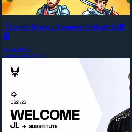
「Gentle Mates」Counter-Strikeから撤
退
2026年8月8日
Counter-Strike 2 (CS2)