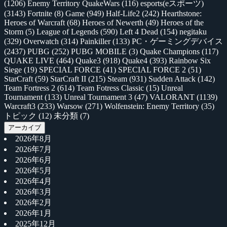
(1206)
Enemy Territory QuakeWars
(116)
esports(eスポーツ)
(3143)
Fortnite
(8)
Game
(949)
Half-Life2
(242)
Hearthstone:
Heroes of Warcraft
(68)
Heroes of Newerth
(49)
Heroes of the
Storm
(5)
League of Legends
(590)
Left 4 Dead
(154)
negitaku
(329)
Overwatch
(314)
Painkiller
(133)
PC・ゲーミングデバイス
(2437)
PUBG
(252)
PUBG MOBILE
(3)
Quake Champions
(117)
QUAKE LIVE
(464)
Quake3
(918)
Quake4
(393)
Rainbow Six
Siege
(19)
SPECIAL FORCE
(41)
SPECIAL FORCE 2
(51)
StarCraft
(59)
StarCraft II
(215)
Steam
(931)
Sudden Attack
(142)
Team Fortress 2
(614)
Team Fotress Classic
(15)
Unreal
Tournament
(133)
Unreal Tournament 3
(47)
VALORANT
(1139)
Warcraft3
(233)
Warsow
(271)
Wolfenstein: Enemy Territory
(35)
トピック
(12)
未分類
(7)
アーカイブ
2026年8月
2026年7月
2026年6月
2026年5月
2026年4月
2026年3月
2026年2月
2026年1月
2025年12月