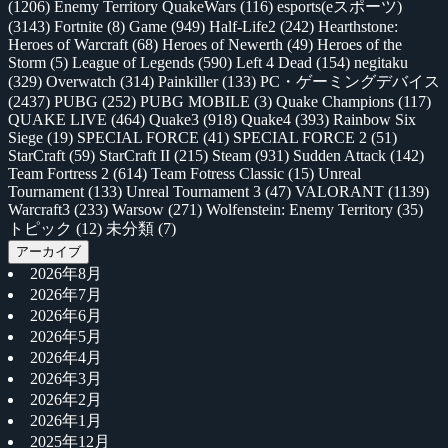
(1206)
Enemy Territory QuakeWars
(116)
esports(eスポーツ)
(3143)
Fortnite
(8)
Game
(949)
Half-Life2
(242)
Hearthstone:
Heroes of Warcraft
(68)
Heroes of Newerth
(49)
Heroes of the
Storm
(5)
League of Legends
(590)
Left 4 Dead
(154)
negitaku
(329)
Overwatch
(314)
Painkiller
(133)
PC・ゲーミングデバイス
(2437)
PUBG
(252)
PUBG MOBILE
(3)
Quake Champions
(117)
QUAKE LIVE
(464)
Quake3
(918)
Quake4
(393)
Rainbow Six
Siege
(19)
SPECIAL FORCE
(41)
SPECIAL FORCE 2
(51)
StarCraft
(59)
StarCraft II
(215)
Steam
(931)
Sudden Attack
(142)
Team Fortress 2
(614)
Team Fotress Classic
(15)
Unreal
Tournament
(133)
Unreal Tournament 3
(47)
VALORANT
(1139)
Warcraft3
(233)
Warsow
(271)
Wolfenstein: Enemy Territory
(35)
トピック
(12)
未分類
(7)
アーカイブ
2026年8月
2026年7月
2026年6月
2026年5月
2026年4月
2026年3月
2026年2月
2026年1月
2025年12月