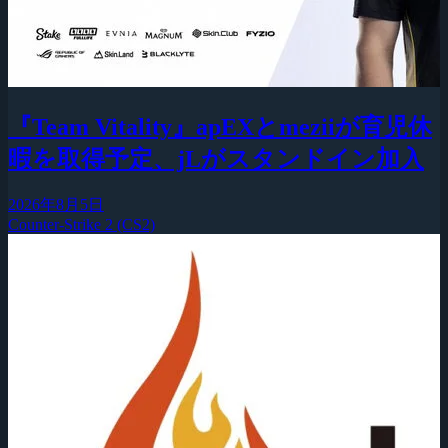
『Team Vitality』apEXとmeziiが育児休
暇を取得予定、jLがスタンドイン加入
2026年8月5日
Counter-Strike 2 (CS2)