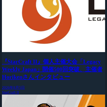
『StarCraft II』個人主催大会「Legacy
Weekly Japan」開催500回突破、主催者
Horikenさんインタビュー
2026年8月5日
StarCraft II