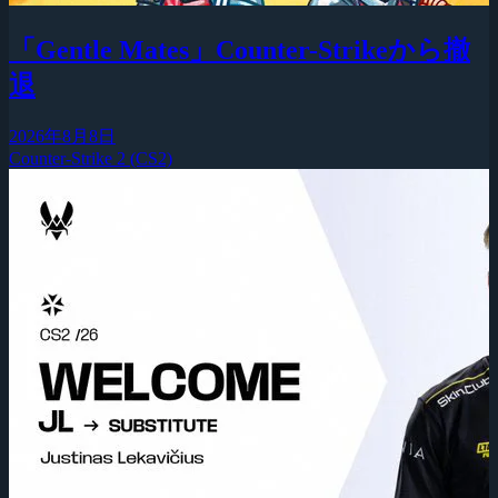
「Gentle Mates」Counter-Strikeから撤
退
2026年8月8日
Counter-Strike 2 (CS2)