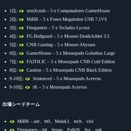
1位:
semXorah – 5 x Computadores GamerHouse
2位:
MiBR – 5 x Fones Megalodon USB 7.1VS
3位:
Firegamers – 5 x Teclados Lycosa
4位:
FG.Bullguard – 5 x Mouses DeathAdder 3.5
5位:
CNB Gaming – 5 x Mouses Abyssus
6位:
GamerHouse – 5 x Mousepads Goliathus Large
7位:
FAITH.IC – 5 x Mousepads CNB Cold Edition
8位:
Caution – 5 x Mousepads CNB Black Edition
9-10位:
Sentenced – 5 x Mousepads Acervus
9-10位:
rK – 5 x Mousepads Acervus
出場シードチーム
MiBR – adr、bt0、Maluk3、mch、viol
Firegamers – bit、bruno、FalleN、fnx、nak