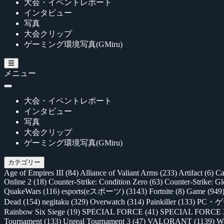
大会・イベントレポート
インタビュー
写真
大会クリップ
ゲーミング環境写真(GMiru)
メニュー
大会・イベントレポート
インタビュー
写真
大会クリップ
ゲーミング環境写真(GMiru)
カテゴリー
Age of Empires III
(84)
Alliance of Valiant Arms
(233)
Artifact
(6)
Ca
Online 2
(18)
Counter-Strike: Condition Zero
(63)
Counter-Strike: G
QuakeWars
(116)
esports(eスポーツ)
(3143)
Fortnite
(8)
Game
(949
Dead
(154)
negitaku
(329)
Overwatch
(314)
Painkiller
(133)
PC・
Rainbow Six Siege
(19)
SPECIAL FORCE
(41)
SPECIAL FORCE
Tournament
(133)
Unreal Tournament 3
(47)
VALORANT
(1139)
Wa