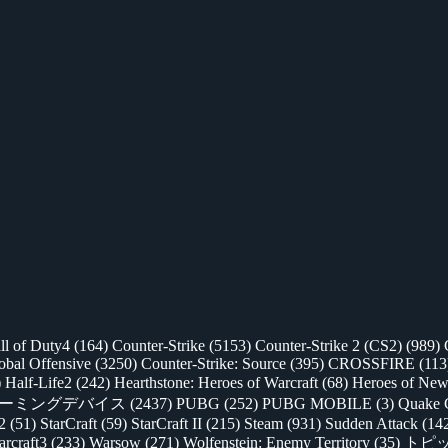
ll of Duty4
(164)
Counter-Strike
(5153)
Counter-Strike 2 (CS2)
(989)
lobal Offensive
(3250)
Counter-Strike: Source
(395)
CROSSFIRE
(113
)
Half-Life2
(242)
Hearthstone: Heroes of Warcraft
(68)
Heroes of New
ゲーミングデバイス
(2437)
PUBG
(252)
PUBG MOBILE
(3)
Quake 
 2
(51)
StarCraft
(59)
StarCraft II
(215)
Steam
(931)
Sudden Attack
(14
rcraft3
(233)
Warsow
(271)
Wolfenstein: Enemy Territory
(35)
トピ