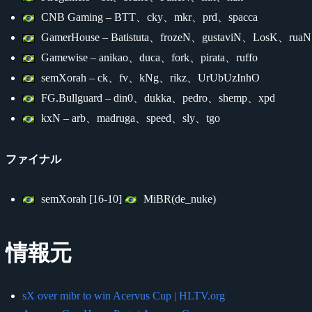
CNB Gaming – BTT、cky、mkr、prd、spacca
GamerHouse – Batistuta、frozeN、gustaviN、LosK、ruaN
Gamewise – anikao、duca、fork、pirata、ruffo
semXorah – ck、fv、kNg、rikz、UrUbUzInhO
FG.Bullguard – din0、dukka、pedro、shemp、xpd
kxN – arb、madruga、speed、sly、tgo
ファイナル
semXorah [16-10]
MiBR(de_nuke)
情報元
sX over mibr to win Acervus Cup | HLTV.org