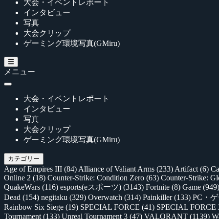
大会・イベントレポート
インタビュー
写真
大会クリップ
ゲーミング環境写真(GMiru)
メニュー
大会・イベントレポート
インタビュー
写真
大会クリップ
ゲーミング環境写真(GMiru)
カテゴリー
Age of Empires III
(84)
Alliance of Valiant Arms
(233)
Artifact
(6)
Ca
Online 2
(18)
Counter-Strike: Condition Zero
(63)
Counter-Strike: G
QuakeWars
(116)
esports(eスポーツ)
(3143)
Fortnite
(8)
Game
(949
Dead
(154)
negitaku
(329)
Overwatch
(314)
Painkiller
(133)
PC・
Rainbow Six Siege
(19)
SPECIAL FORCE
(41)
SPECIAL FORCE
Tournament
(133)
Unreal Tournament 3
(47)
VALORANT
(1139)
Wa