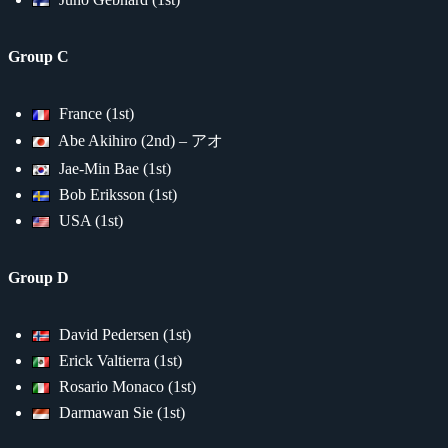
Group C
France (1st)
Abe Akihiro (2nd) – アオ
Jae-Min Bae (1st)
Bob Eriksson (1st)
USA (1st)
Group D
David Pedersen (1st)
Erick Valtierra (1st)
Rosario Monaco (1st)
Darmawan Sie (1st)