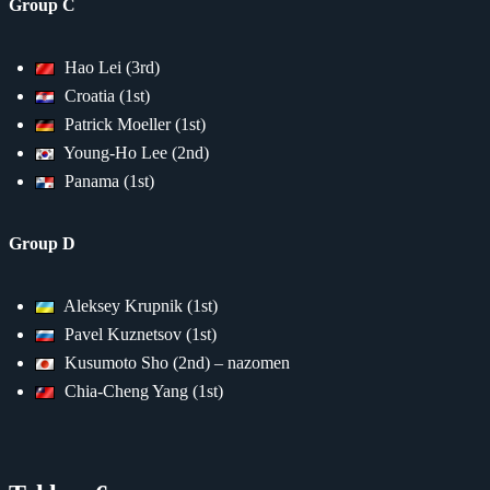
Group C
Hao Lei (3rd)
Croatia (1st)
Patrick Moeller (1st)
Young-Ho Lee (2nd)
Panama (1st)
Group D
Aleksey Krupnik (1st)
Pavel Kuznetsov (1st)
Kusumoto Sho (2nd) – nazomen
Chia-Cheng Yang (1st)