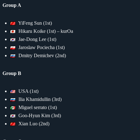
Group A
YiFeng Sun (1st)
Hikaru Koike (1st) – kurOa
Jae-Dong Lee (1st)
Jaroslaw Pociecha (1st)
Dmitry Demichev (2nd)
Group B
USA (1st)
Ilia Khamidullin (3rd)
Miguel serrato (1st)
Goo-Hyun Kim (3rd)
Xian Luo (2nd)