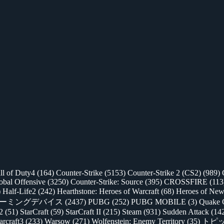
ll of Duty4
(164)
Counter-Strike
(5153)
Counter-Strike 2 (CS2)
(989)
lobal Offensive
(3250)
Counter-Strike: Source
(395)
CROSSFIRE
(113
)
Half-Life2
(242)
Hearthstone: Heroes of Warcraft
(68)
Heroes of New
ゲーミングデバイス
(2437)
PUBG
(252)
PUBG MOBILE
(3)
Quake 
 2
(51)
StarCraft
(59)
StarCraft II
(215)
Steam
(931)
Sudden Attack
(14
rcraft3
(233)
Warsow
(271)
Wolfenstein: Enemy Territory
(35)
トピ