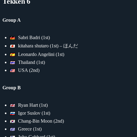
Tekken 6
Group A
Sabri Badri (1st)
kitahara shutaro (1st) – ほんだ
Leonardo Angelini (1st)
Thailand (1st)
USA (2nd)
Group B
Ryan Hart (1st)
Igor Suslov (1st)
Chang-Bin Moon (2nd)
Greece (1st)
Juho Gebhard (1st)