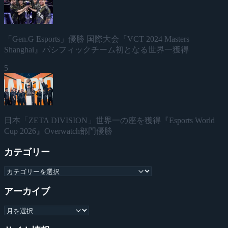
「Gen.G Esports」優勝 国際大会『VCT 2024 Masters
Shanghai』パシフィックチーム初となる世界一獲得
5
日本「ZETA DIVISION」世界一の座を獲得『Esports World
Cup 2026』Overwatch部門優勝
カテゴリー
アーカイブ