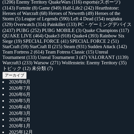
(1206)
Enemy Territory QuakeWars
(116)
esports(eスポーツ)
(3143)
Fortnite
(8)
Game
(949)
Half-Life2
(242)
Hearthstone:
Heroes of Warcraft
(68)
Heroes of Newerth
(49)
Heroes of the
Storm
(5)
League of Legends
(590)
Left 4 Dead
(154)
negitaku
(329)
Overwatch
(314)
Painkiller
(133)
PC・ゲーミングデバイス
(2437)
PUBG
(252)
PUBG MOBILE
(3)
Quake Champions
(117)
QUAKE LIVE
(464)
Quake3
(918)
Quake4
(393)
Rainbow Six
Siege
(19)
SPECIAL FORCE
(41)
SPECIAL FORCE 2
(51)
StarCraft
(59)
StarCraft II
(215)
Steam
(931)
Sudden Attack
(142)
Team Fortress 2
(614)
Team Fotress Classic
(15)
Unreal
Tournament
(133)
Unreal Tournament 3
(47)
VALORANT
(1139)
Warcraft3
(233)
Warsow
(271)
Wolfenstein: Enemy Territory
(35)
トピック
(12)
未分類
(7)
アーカイブ
2026年8月
2026年7月
2026年6月
2026年5月
2026年4月
2026年3月
2026年2月
2026年1月
2025年12月