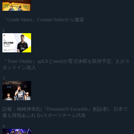
「Gentle Mates」Counter-Strikeから撤退
2
『Team Vitality』apEXとmeziiが育児休暇を取得予定、jLがス
タンドイン加入
3
訃報：梅崎伸幸氏(『DetonatioN FocusMe』創設者)、日本で
最も情熱あふれるeスポーツチーム代表
4