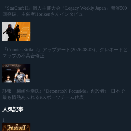
『StarCraft II』個人主催大会「Legacy Weekly Japan」開催500
回突破、主催者Horikenさんインタビュー
『Counter-Strike 2』アップデート(2026-08-03)、グレネードと
マップの不具合修正
訃報：梅崎伸幸氏(『DetonatioN FocusMe』創設者)、日本で
最も情熱あふれるeスポーツチーム代表
人気記事
1