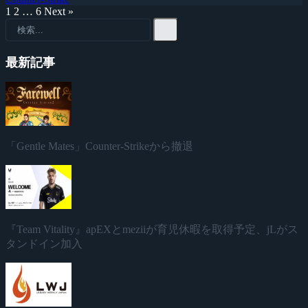
1
2
…
6
Next »
最新記事
「Gentle Mates」Counter-Strikeから撤退
『Team Vitality』apEXとmeziiが育児休暇を取得予定、jLがス
タンドイン加入