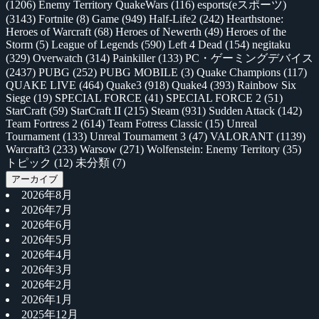
(1206)
Enemy Territory QuakeWars
(116)
esports(eスポーツ)
(3143)
Fortnite
(8)
Game
(949)
Half-Life2
(242)
Hearthstone:
Heroes of Warcraft
(68)
Heroes of Newerth
(49)
Heroes of the
Storm
(5)
League of Legends
(590)
Left 4 Dead
(154)
negitaku
(329)
Overwatch
(314)
Painkiller
(133)
PC・ゲーミングデバイス
(2437)
PUBG
(252)
PUBG MOBILE
(3)
Quake Champions
(117)
QUAKE LIVE
(464)
Quake3
(918)
Quake4
(393)
Rainbow Six
Siege
(19)
SPECIAL FORCE
(41)
SPECIAL FORCE 2
(51)
StarCraft
(59)
StarCraft II
(215)
Steam
(931)
Sudden Attack
(142)
Team Fortress 2
(614)
Team Fotress Classic
(15)
Unreal
Tournament
(133)
Unreal Tournament 3
(47)
VALORANT
(1139)
Warcraft3
(233)
Warsow
(271)
Wolfenstein: Enemy Territory
(35)
トピック
(12)
未分類
(7)
アーカイブ
2026年8月
2026年7月
2026年6月
2026年5月
2026年4月
2026年3月
2026年2月
2026年1月
2025年12月