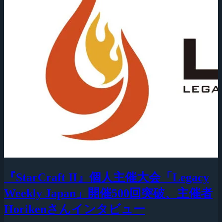
『StarCraft II』個人主催大会「Legacy
Weekly Japan」開催500回突破、主催者
Horikenさんインタビュー