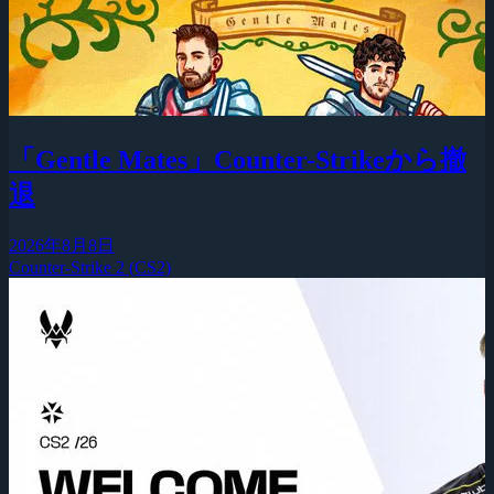
「Gentle Mates」Counter-Strikeから撤
退
2026年8月8日
Counter-Strike 2 (CS2)