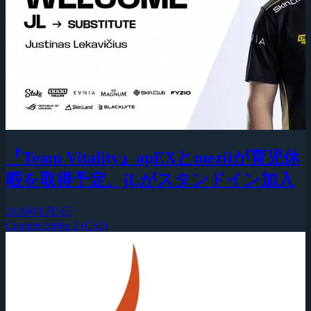
『Team Vitality』apEXとmeziiが育児休
暇を取得予定、jLがスタンドイン加入
2026年8月5日
Counter-Strike 2 (CS2)