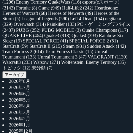
(1206)
Enemy Territory QuakeWars
(116)
esports(eスポーツ)
(3143)
Fortnite
(8)
Game
(949)
Half-Life2
(242)
Hearthstone:
Heroes of Warcraft
(68)
Heroes of Newerth
(49)
Heroes of the
Storm
(5)
League of Legends
(590)
Left 4 Dead
(154)
negitaku
(329)
Overwatch
(314)
Painkiller
(133)
PC・ゲーミングデバイス
(2437)
PUBG
(252)
PUBG MOBILE
(3)
Quake Champions
(117)
QUAKE LIVE
(464)
Quake3
(918)
Quake4
(393)
Rainbow Six
Siege
(19)
SPECIAL FORCE
(41)
SPECIAL FORCE 2
(51)
StarCraft
(59)
StarCraft II
(215)
Steam
(931)
Sudden Attack
(142)
Team Fortress 2
(614)
Team Fotress Classic
(15)
Unreal
Tournament
(133)
Unreal Tournament 3
(47)
VALORANT
(1139)
Warcraft3
(233)
Warsow
(271)
Wolfenstein: Enemy Territory
(35)
トピック
(12)
未分類
(7)
アーカイブ
2026年8月
2026年7月
2026年6月
2026年5月
2026年4月
2026年3月
2026年2月
2026年1月
2025年12月