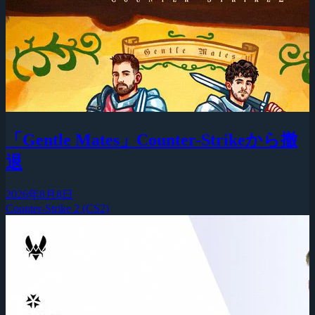
「Gentle Mates」Counter-Strikeから撤
退
2026年8月8日
Counter-Strike 2 (CS2)