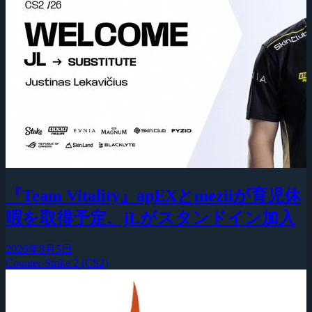
『Team Vitality』apEXとmeziiが育児休
暇を取得予定、jLがスタンドイン加入
2026年8月5日
Counter-Strike 2 (CS2)