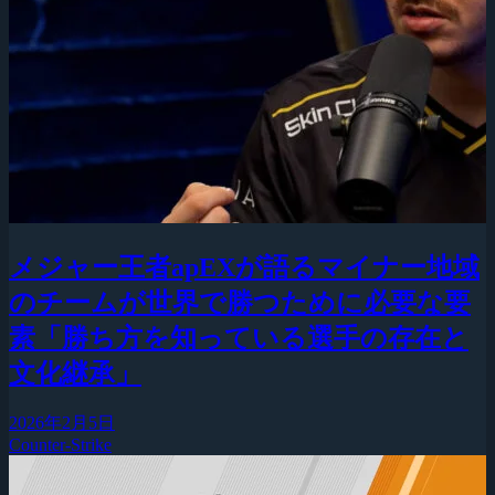
メジャー王者apEXが語るマイナー地域
のチームが世界で勝つために必要な要
素「勝ち方を知っている選手の存在と
文化継承」
2026年2月5日
Counter-Strike