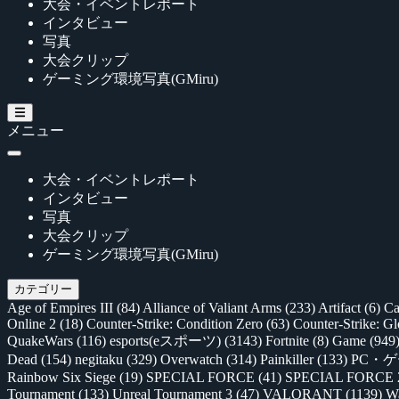
大会・イベントレポート
インタビュー
写真
大会クリップ
ゲーミング環境写真(GMiru)
メニュー
大会・イベントレポート
インタビュー
写真
大会クリップ
ゲーミング環境写真(GMiru)
カテゴリー
Age of Empires III
(84)
Alliance of Valiant Arms
(233)
Artifact
(6)
Ca
Online 2
(18)
Counter-Strike: Condition Zero
(63)
Counter-Strike: G
QuakeWars
(116)
esports(eスポーツ)
(3143)
Fortnite
(8)
Game
(949
Dead
(154)
negitaku
(329)
Overwatch
(314)
Painkiller
(133)
PC・
Rainbow Six Siege
(19)
SPECIAL FORCE
(41)
SPECIAL FORCE
Tournament
(133)
Unreal Tournament 3
(47)
VALORANT
(1139)
Wa