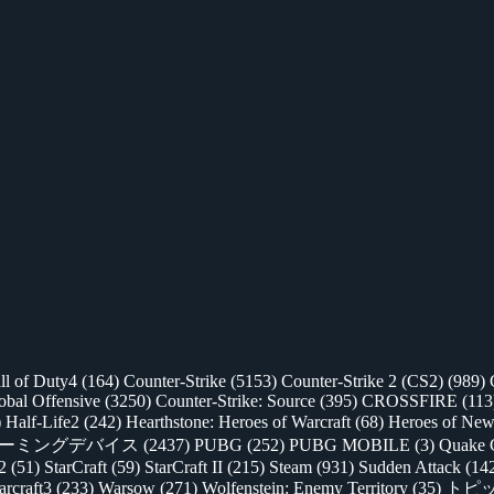
ll of Duty4
(164)
Counter-Strike
(5153)
Counter-Strike 2 (CS2)
(989)
lobal Offensive
(3250)
Counter-Strike: Source
(395)
CROSSFIRE
(113
)
Half-Life2
(242)
Hearthstone: Heroes of Warcraft
(68)
Heroes of New
ゲーミングデバイス
(2437)
PUBG
(252)
PUBG MOBILE
(3)
Quake 
 2
(51)
StarCraft
(59)
StarCraft II
(215)
Steam
(931)
Sudden Attack
(14
rcraft3
(233)
Warsow
(271)
Wolfenstein: Enemy Territory
(35)
トピ