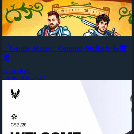
「Gentle Mates」Counter-Strikeから撤
退
2026年8月8日
Counter-Strike 2 (CS2)