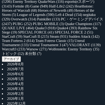
(1206)
Enemy Territory QuakeWars
(116)
esports(eスポーツ)
(3143)
Fortnite
(8)
Game
(949)
Half-Life2
(242)
Hearthstone:
Heroes of Warcraft
(68)
Heroes of Newerth
(49)
Heroes of the
Storm
(5)
League of Legends
(590)
Left 4 Dead
(154)
negitaku
(329)
Overwatch
(314)
Painkiller
(133)
PC・ゲーミングデバイス
(2437)
PUBG
(252)
PUBG MOBILE
(3)
Quake Champions
(117)
QUAKE LIVE
(464)
Quake3
(918)
Quake4
(393)
Rainbow Six
Siege
(19)
SPECIAL FORCE
(41)
SPECIAL FORCE 2
(51)
StarCraft
(59)
StarCraft II
(215)
Steam
(931)
Sudden Attack
(142)
Team Fortress 2
(614)
Team Fotress Classic
(15)
Unreal
Tournament
(133)
Unreal Tournament 3
(47)
VALORANT
(1139)
Warcraft3
(233)
Warsow
(271)
Wolfenstein: Enemy Territory
(35)
トピック
(12)
未分類
(7)
アーカイブ
2026年8月
2026年7月
2026年6月
2026年5月
2026年4月
2026年3月
2026年2月
2026年1月
2025年12月