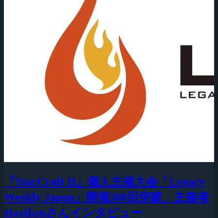
『StarCraft II』個人主催大会「Legacy
Weekly Japan」開催500回突破、主催者
Horikenさんインタビュー