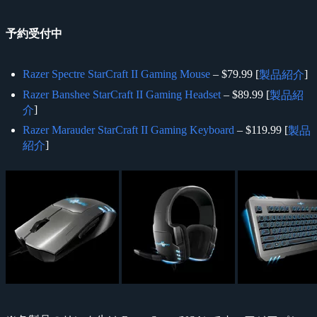
予約受付中
Razer Spectre StarCraft II Gaming Mouse
– $79.99 [
]
製品紹介
Razer Banshee StarCraft II Gaming Headset
– $89.99 [
製品紹
]
介
Razer Marauder StarCraft II Gaming Keyboard
– $119.99 [
製品
]
紹介