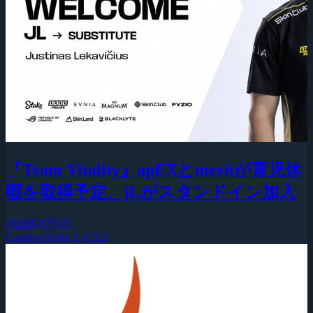
『Team Vitality』apEXとmeziiが育児休
暇を取得予定、jLがスタンドイン加入
2026年8月5日
Counter-Strike 2 (CS2)