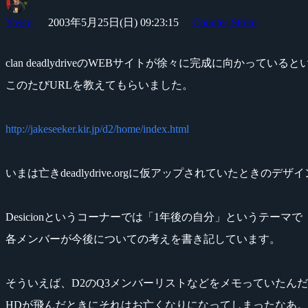
Yossy
2003年5月25日(日) 09:23:15
Counter-Strike
clan deadlydriveのWEBサイトが徐々に完成に向かっている
このたびURLを教えてもらいました。
http://jakeseeker.kir.jp/d2/home/index.html
いまは亡きdeadlydrive.orgに仮アップされていたときのデ
Desicionというコーナーでは「1年後の自分」というテーマで
各メンバーが今後についての考えを書き記しています。
そういえば、D2のQ3メンバーリストなどをメモっていたん
HDが飛んだときにそれはお亡くなりになってしまったなあ。