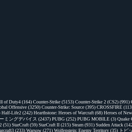
ll of Duty4
(164)
Counter-Strike
(5153)
Counter-Strike 2 (CS2)
(991)
lobal Offensive
(3250)
Counter-Strike: Source
(395)
CROSSFIRE
(113
)
Half-Life2
(242)
Hearthstone: Heroes of Warcraft
(68)
Heroes of New
ゲーミングデバイス
(2437)
PUBG
(252)
PUBG MOBILE
(3)
Quake 
 2
(51)
StarCraft
(59)
StarCraft II
(215)
Steam
(931)
Sudden Attack
(14
rcraft3
(233)
Warsow
(271)
Wolfenstein: Enemy Territory
(35)
トピ