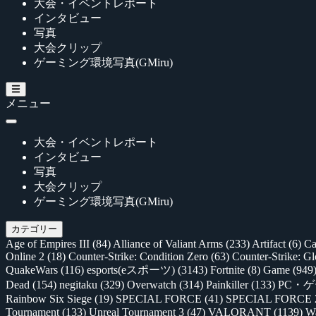
大会・イベントレポート
インタビュー
写真
大会クリップ
ゲーミング環境写真(GMiru)
メニュー
大会・イベントレポート
インタビュー
写真
大会クリップ
ゲーミング環境写真(GMiru)
カテゴリー
Age of Empires III
(84)
Alliance of Valiant Arms
(233)
Artifact
(6)
Ca
Online 2
(18)
Counter-Strike: Condition Zero
(63)
Counter-Strike: G
QuakeWars
(116)
esports(eスポーツ)
(3143)
Fortnite
(8)
Game
(949
Dead
(154)
negitaku
(329)
Overwatch
(314)
Painkiller
(133)
PC・
Rainbow Six Siege
(19)
SPECIAL FORCE
(41)
SPECIAL FORCE
Tournament
(133)
Unreal Tournament 3
(47)
VALORANT
(1139)
Wa