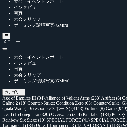
大会・イベントレポート
インタビュー
写真
大会クリップ
ゲーミング環境写真(GMiru)
メニュー
大会・イベントレポート
インタビュー
写真
大会クリップ
ゲーミング環境写真(GMiru)
カテゴリー
Age of Empires III
(84)
Alliance of Valiant Arms
(233)
Artifact
(6)
Ca
Online 2
(18)
Counter-Strike: Condition Zero
(63)
Counter-Strike: G
QuakeWars
(116)
esports(eスポーツ)
(3143)
Fortnite
(8)
Game
(949
Dead
(154)
negitaku
(329)
Overwatch
(314)
Painkiller
(133)
PC・
Rainbow Six Siege
(19)
SPECIAL FORCE
(41)
SPECIAL FORCE
Tournament
(133)
Unreal Tournament 3
(47)
VALORANT
(1139)
Wa