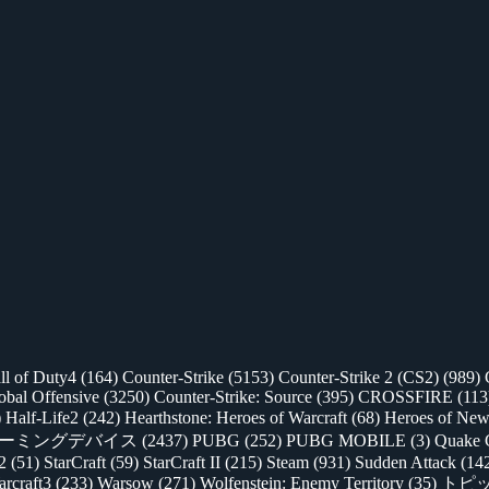
ll of Duty4
(164)
Counter-Strike
(5153)
Counter-Strike 2 (CS2)
(989)
lobal Offensive
(3250)
Counter-Strike: Source
(395)
CROSSFIRE
(113
)
Half-Life2
(242)
Hearthstone: Heroes of Warcraft
(68)
Heroes of New
ゲーミングデバイス
(2437)
PUBG
(252)
PUBG MOBILE
(3)
Quake 
 2
(51)
StarCraft
(59)
StarCraft II
(215)
Steam
(931)
Sudden Attack
(14
rcraft3
(233)
Warsow
(271)
Wolfenstein: Enemy Territory
(35)
トピ