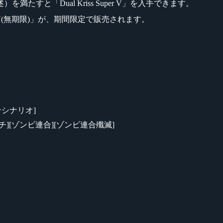
すと「Dual Kriss Super V」を入手できます。
r V(無期限)」が、期間限定で販売されます。
マンシナリオ]
スマッチ][ゾンビ連合][ゾンビ連合殲滅]