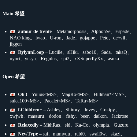
Main 希望
autour de trente
– Metamorphosis、Alphon$e、Espade、
NAO king、iwao、U-ron、Jade、gojappe、Pete、de^vil、
jiggen
RylynnLoop
– Lucille、sHiki、sabo10、Sada、takaQ、
uyori、yu-ya、Regulus、spi2、xXSuperflyXx、asuka
Open 希望
Oh !
– Yulius<MS>、MagRo<MS>、Hillman*<MS>、
suica100<MS>、Pacalet<MS>、TaRa<MS>
f.Children+
– Ashley、Shirory、lovey、Gokipy、
xwjwh、massuru、dodon、fishy、beer、daikon、Jackrose
Relaxedly
– MithRas、sld、Ka-Co、olympia、Guzuru
NewType
– sai、mumyuu、rabi0、swall0w、skazi、