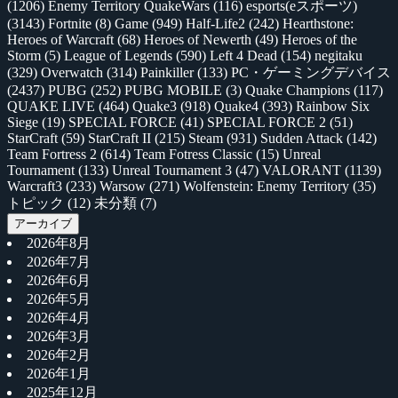
(1206)
Enemy Territory QuakeWars
(116)
esports(eスポーツ)
(3143)
Fortnite
(8)
Game
(949)
Half-Life2
(242)
Hearthstone:
Heroes of Warcraft
(68)
Heroes of Newerth
(49)
Heroes of the
Storm
(5)
League of Legends
(590)
Left 4 Dead
(154)
negitaku
(329)
Overwatch
(314)
Painkiller
(133)
PC・ゲーミングデバイス
(2437)
PUBG
(252)
PUBG MOBILE
(3)
Quake Champions
(117)
QUAKE LIVE
(464)
Quake3
(918)
Quake4
(393)
Rainbow Six
Siege
(19)
SPECIAL FORCE
(41)
SPECIAL FORCE 2
(51)
StarCraft
(59)
StarCraft II
(215)
Steam
(931)
Sudden Attack
(142)
Team Fortress 2
(614)
Team Fotress Classic
(15)
Unreal
Tournament
(133)
Unreal Tournament 3
(47)
VALORANT
(1139)
Warcraft3
(233)
Warsow
(271)
Wolfenstein: Enemy Territory
(35)
トピック
(12)
未分類
(7)
アーカイブ
2026年8月
2026年7月
2026年6月
2026年5月
2026年4月
2026年3月
2026年2月
2026年1月
2025年12月