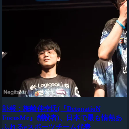
訃報：梅崎伸幸氏(『DetonatioN
FocusMe』創設者)、日本で最も情熱あ
ふれるeスポーツチーム代表