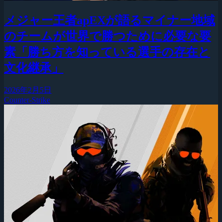
メジャー王者apEXが語るマイナー地域
のチームが世界で勝つために必要な要
素「勝ち方を知っている選手の存在と
文化継承」
2026年2月5日
Counter-Strike