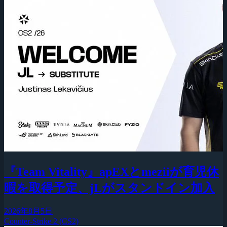
『Team Vitality』apEXとmeziiが育児休
暇を取得予定、jLがスタンドイン加入
2026年8月5日
Counter-Strike 2 (CS2)