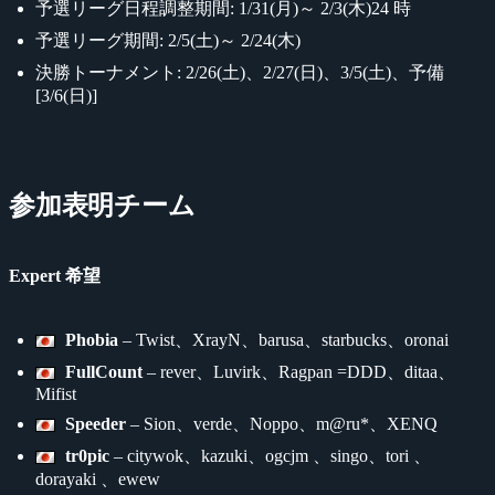
予選リーグ日程調整期間: 1/31(月)～ 2/3(木)24 時
予選リーグ期間: 2/5(土)～ 2/24(木)
決勝トーナメント: 2/26(土)、2/27(日)、3/5(土)、予備
[3/6(日)]
参加表明チーム
Expert 希望
Phobia
– Twist、XrayN、barusa、starbucks、oronai
FullCount
– rever、Luvirk、Ragpan =DDD、ditaa、
Mifist
Speeder
– Sion、verde、Noppo、m@ru*、XENQ
tr0pic
– citywok、kazuki、ogcjm 、singo、tori 、
dorayaki 、ewew