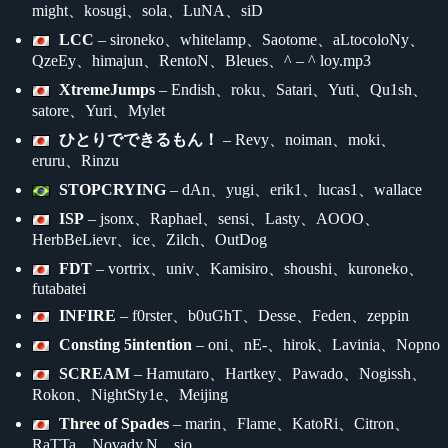
might、kosugi、sola、LuNA、siD
LCC
– sironeko、whitelamp、Saotome、aLtocoloNy、
QzeEy、himajun、RentoN、Bleues、^ – ^ loy.mp3
XtremeJumps
– Endish、roku、Satari、Yuti、Qu1sh、
satore、Yuri、Mylet
ひとりでできるもん！
– Revy、noiman、moki、
eruru、Rinzu
STOPCRYING
– dAn、yugi、erik1、lucas1、wallace
ISP
– jsonx、Raphael、sensi、Lasty、AOOO、
HerbBeLievr、ice、Zilch、OutDog
FDT
– vortrix、univ、Kamisiro、shoushi、kuroneko、
futabatei
INFIRE
– f0rster、b0uGhT、Desse、Feden、zeppin
Consting 5intention
– oni、nE-、hirok、Lavinia、Nopno
SCREAM
– Hamutaro、Hartkey、Pawado、Nogissh、
Rokon、NightSty1e、Meijing
Three of Spades
– marin、Flame、KatoRi、Citron、
RaTTa、Novady.N、sio