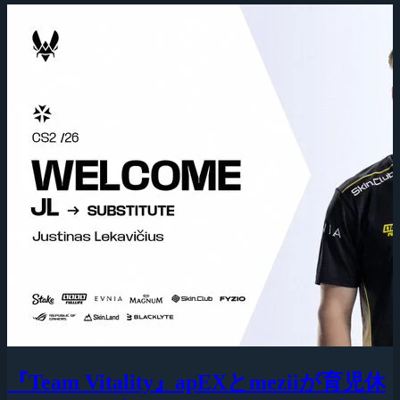
『Team Vitality』apEXとmeziiが育児休