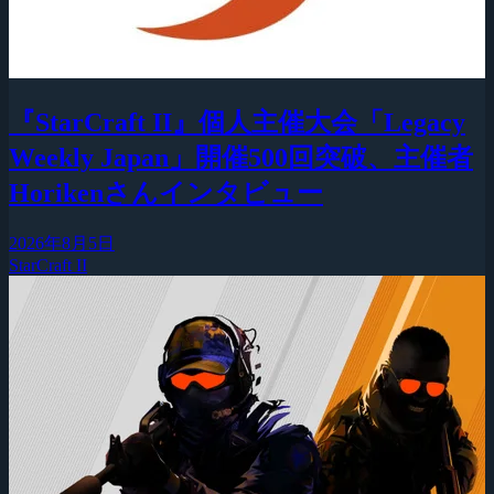
『StarCraft II』個人主催大会「Legacy
Weekly Japan」開催500回突破、主催者
Horikenさんインタビュー
2026年8月5日
StarCraft II