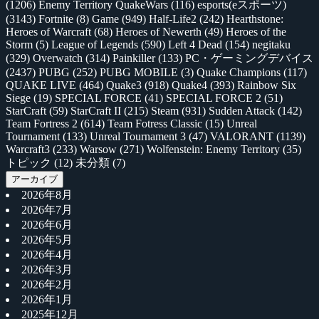
(1206)
Enemy Territory QuakeWars
(116)
esports(eスポーツ)
(3143)
Fortnite
(8)
Game
(949)
Half-Life2
(242)
Hearthstone:
Heroes of Warcraft
(68)
Heroes of Newerth
(49)
Heroes of the
Storm
(5)
League of Legends
(590)
Left 4 Dead
(154)
negitaku
(329)
Overwatch
(314)
Painkiller
(133)
PC・ゲーミングデバイス
(2437)
PUBG
(252)
PUBG MOBILE
(3)
Quake Champions
(117)
QUAKE LIVE
(464)
Quake3
(918)
Quake4
(393)
Rainbow Six
Siege
(19)
SPECIAL FORCE
(41)
SPECIAL FORCE 2
(51)
StarCraft
(59)
StarCraft II
(215)
Steam
(931)
Sudden Attack
(142)
Team Fortress 2
(614)
Team Fotress Classic
(15)
Unreal
Tournament
(133)
Unreal Tournament 3
(47)
VALORANT
(1139)
Warcraft3
(233)
Warsow
(271)
Wolfenstein: Enemy Territory
(35)
トピック
(12)
未分類
(7)
アーカイブ
2026年8月
2026年7月
2026年6月
2026年5月
2026年4月
2026年3月
2026年2月
2026年1月
2025年12月