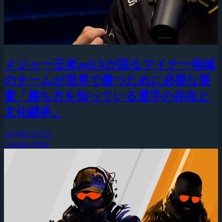
メジャー王者apEXが語るマイナー地域
のチームが世界で勝つために必要な要
素「勝ち方を知っている選手の存在と
文化継承」
2026年2月5日
Counter-Strike