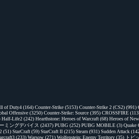
ll of Duty4
(164)
Counter-Strike
(5153)
Counter-Strike 2 (CS2)
(991)
lobal Offensive
(3250)
Counter-Strike: Source
(395)
CROSSFIRE
(113
)
Half-Life2
(242)
Hearthstone: Heroes of Warcraft
(68)
Heroes of New
ゲーミングデバイス
(2437)
PUBG
(252)
PUBG MOBILE
(3)
Quake 
 2
(51)
StarCraft
(59)
StarCraft II
(215)
Steam
(931)
Sudden Attack
(14
rcraft3
(233)
Warsow
(271)
Wolfenstein: Enemy Territory
(35)
トピ