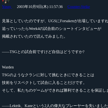
Yossy
2003年10月9日(木) 11:57:36
Counter-Strike
見落としていたのですが、UGSにForsakenが出場しています
追っていったらWeek4の試合前のショートインタビューが
掲載されていたので読んでみました。
――TSGとの試合前ですけど自信はどうですか?
Warden
TSGのようなクランに対して挑むときにできることは
技術をリスペクトして試合に入ることだけです。
そして、私たちのゲームができれば勝利できることを保証し
――Lektrik、Kaneという2人の偉大なプレーヤーを失い