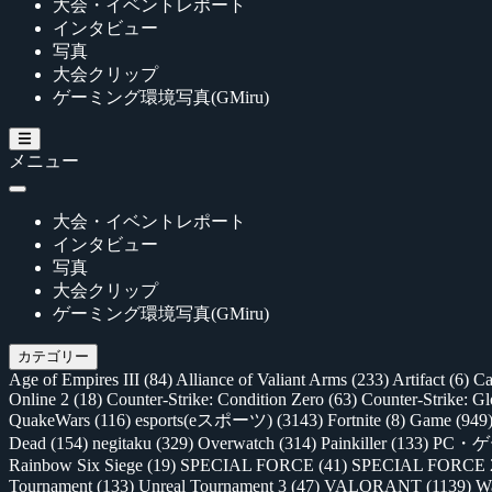
大会・イベントレポート
インタビュー
写真
大会クリップ
ゲーミング環境写真(GMiru)
メニュー
大会・イベントレポート
インタビュー
写真
大会クリップ
ゲーミング環境写真(GMiru)
カテゴリー
Age of Empires III
(84)
Alliance of Valiant Arms
(233)
Artifact
(6)
Ca
Online 2
(18)
Counter-Strike: Condition Zero
(63)
Counter-Strike: G
QuakeWars
(116)
esports(eスポーツ)
(3143)
Fortnite
(8)
Game
(949
Dead
(154)
negitaku
(329)
Overwatch
(314)
Painkiller
(133)
PC・
Rainbow Six Siege
(19)
SPECIAL FORCE
(41)
SPECIAL FORCE
Tournament
(133)
Unreal Tournament 3
(47)
VALORANT
(1139)
Wa