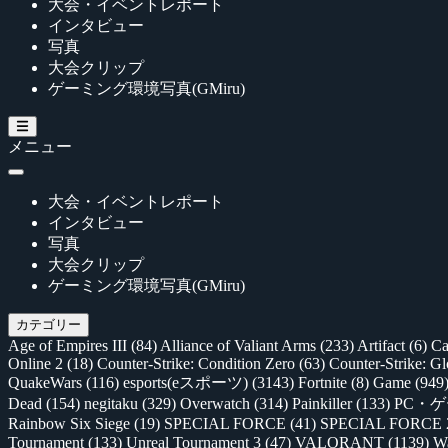
大会・イベントレポート
インタビュー
写真
大会クリップ
ゲーミング環境写真(GMiru)
メニュー
大会・イベントレポート
インタビュー
写真
大会クリップ
ゲーミング環境写真(GMiru)
カテゴリー
Age of Empires III
(84)
Alliance of Valiant Arms
(233)
Artifact
(6)
Ca
Online 2
(18)
Counter-Strike: Condition Zero
(63)
Counter-Strike: G
QuakeWars
(116)
esports(eスポーツ)
(3143)
Fortnite
(8)
Game
(949
Dead
(154)
negitaku
(329)
Overwatch
(314)
Painkiller
(133)
PC・
Rainbow Six Siege
(19)
SPECIAL FORCE
(41)
SPECIAL FORCE
Tournament
(133)
Unreal Tournament 3
(47)
VALORANT
(1139)
Wa