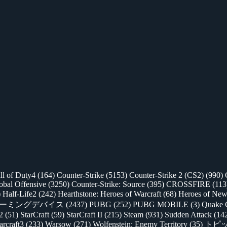
ll of Duty4
(164)
Counter-Strike
(5153)
Counter-Strike 2 (CS2)
(990)
lobal Offensive
(3250)
Counter-Strike: Source
(395)
CROSSFIRE
(113
)
Half-Life2
(242)
Hearthstone: Heroes of Warcraft
(68)
Heroes of New
ゲーミングデバイス
(2437)
PUBG
(252)
PUBG MOBILE
(3)
Quake 
 2
(51)
StarCraft
(59)
StarCraft II
(215)
Steam
(931)
Sudden Attack
(14
rcraft3
(233)
Warsow
(271)
Wolfenstein: Enemy Territory
(35)
トピ