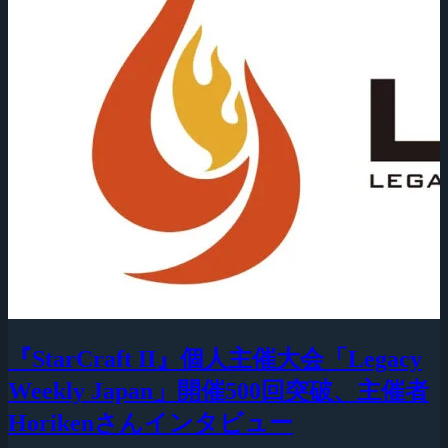
『StarCraft II』個人主催大会「Legacy
Weekly Japan」開催500回突破、主催者
Horikenさんインタビュー