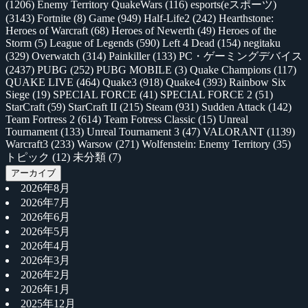
(1206)
Enemy Territory QuakeWars
(116)
esports(eスポーツ)
(3143)
Fortnite
(8)
Game
(949)
Half-Life2
(242)
Hearthstone:
Heroes of Warcraft
(68)
Heroes of Newerth
(49)
Heroes of the
Storm
(5)
League of Legends
(590)
Left 4 Dead
(154)
negitaku
(329)
Overwatch
(314)
Painkiller
(133)
PC・ゲーミングデバイス
(2437)
PUBG
(252)
PUBG MOBILE
(3)
Quake Champions
(117)
QUAKE LIVE
(464)
Quake3
(918)
Quake4
(393)
Rainbow Six
Siege
(19)
SPECIAL FORCE
(41)
SPECIAL FORCE 2
(51)
StarCraft
(59)
StarCraft II
(215)
Steam
(931)
Sudden Attack
(142)
Team Fortress 2
(614)
Team Fotress Classic
(15)
Unreal
Tournament
(133)
Unreal Tournament 3
(47)
VALORANT
(1139)
Warcraft3
(233)
Warsow
(271)
Wolfenstein: Enemy Territory
(35)
トピック
(12)
未分類
(7)
アーカイブ
2026年8月
2026年7月
2026年6月
2026年5月
2026年4月
2026年3月
2026年2月
2026年1月
2025年12月