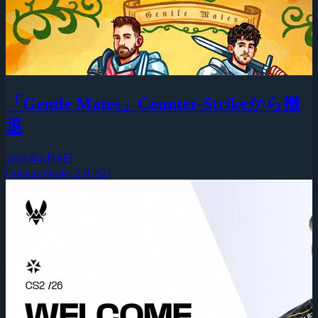
「Gentle Mates」Counter-Strikeから撤
退
2026年8月8日
Counter-Strike 2 (CS2)