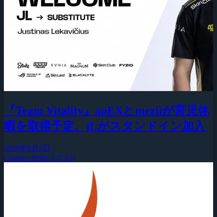
『Team Vitality』apEXとmeziiが育児休
暇を取得予定、jLがスタンドイン加入
2026年8月5日
Counter-Strike 2 (CS2)