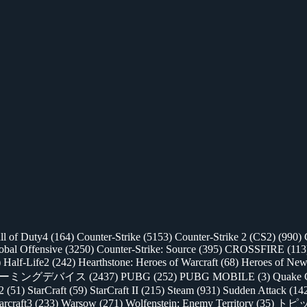
ll of Duty4
(164)
Counter-Strike
(5153)
Counter-Strike 2 (CS2)
(990)
lobal Offensive
(3250)
Counter-Strike: Source
(395)
CROSSFIRE
(113
)
Half-Life2
(242)
Hearthstone: Heroes of Warcraft
(68)
Heroes of New
ゲーミングデバイス
(2437)
PUBG
(252)
PUBG MOBILE
(3)
Quake 
 2
(51)
StarCraft
(59)
StarCraft II
(215)
Steam
(931)
Sudden Attack
(14
rcraft3
(233)
Warsow
(271)
Wolfenstein: Enemy Territory
(35)
トピ