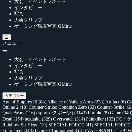
大会・イベントレポート
インタビュー
写真
大会クリップ
ゲーミング環境写真(GMiru)
メニュー
大会・イベントレポート
インタビュー
写真
大会クリップ
ゲーミング環境写真(GMiru)
カテゴリー
Age of Empires III
(84)
Alliance of Valiant Arms
(233)
Artifact
(6)
Ca
Online 2
(18)
Counter-Strike: Condition Zero
(63)
Counter-Strike: G
QuakeWars
(116)
esports(eスポーツ)
(3143)
Fortnite
(8)
Game
(949
Dead
(154)
negitaku
(329)
Overwatch
(314)
Painkiller
(133)
PC・
Rainbow Six Siege
(19)
SPECIAL FORCE
(41)
SPECIAL FORCE
Tournament
(133)
Unreal Tournament 3
(47)
VALORANT
(1139)
Wa