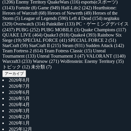
(1206)
Enemy Territory QuakeWars
(116)
esports(eスポーツ)
(3143)
Fortnite
(8)
Game
(949)
Half-Life2
(242)
Hearthstone:
Heroes of Warcraft
(68)
Heroes of Newerth
(49)
Heroes of the
Storm
(5)
League of Legends
(590)
Left 4 Dead
(154)
negitaku
(329)
Overwatch
(314)
Painkiller
(133)
PC・ゲーミングデバイス
(2437)
PUBG
(252)
PUBG MOBILE
(3)
Quake Champions
(117)
QUAKE LIVE
(464)
Quake3
(918)
Quake4
(393)
Rainbow Six
Siege
(19)
SPECIAL FORCE
(41)
SPECIAL FORCE 2
(51)
StarCraft
(59)
StarCraft II
(215)
Steam
(931)
Sudden Attack
(142)
Team Fortress 2
(614)
Team Fotress Classic
(15)
Unreal
Tournament
(133)
Unreal Tournament 3
(47)
VALORANT
(1140)
Warcraft3
(233)
Warsow
(271)
Wolfenstein: Enemy Territory
(35)
トピック
(12)
未分類
(7)
アーカイブ
2026年8月
2026年7月
2026年6月
2026年5月
2026年4月
2026年3月
2026年2月
2026年1月
2025年12月