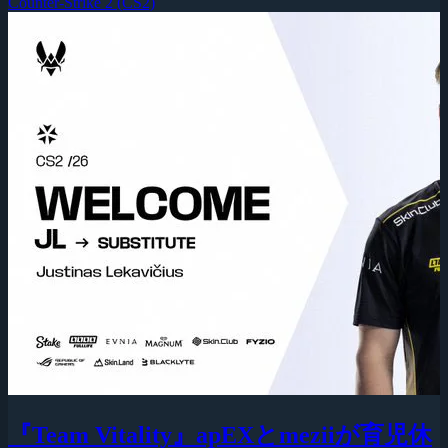
Counter-Strike 2 (CS2)
『Team Vitality』apEXとmeziiが育児休