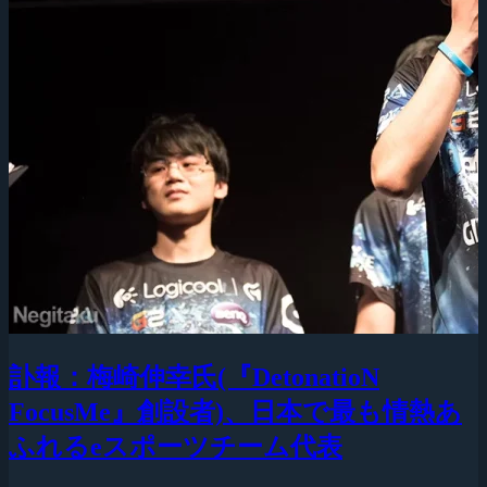
訃報：梅崎伸幸氏(『DetonatioN
FocusMe』創設者)、日本で最も情熱あ
ふれるeスポーツチーム代表