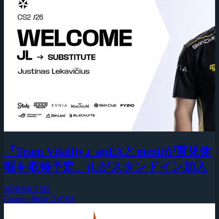
『Team Vitality』apEXとmeziiが育児休
暇を取得予定、jLがスタンドイン加入
2026年8月5日
Counter-Strike 2 (CS2)