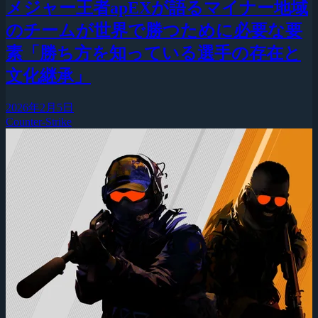
メジャー王者apEXが語るマイナー地域
のチームが世界で勝つために必要な要
素「勝ち方を知っている選手の存在と
文化継承」
2026年2月5日
Counter-Strike