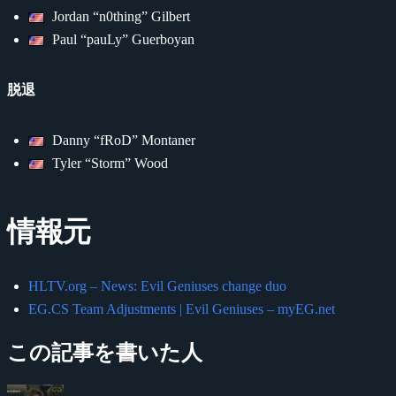
Jordan “n0thing” Gilbert
Paul “pauLy” Guerboyan
脱退
Danny “fRoD” Montaner
Tyler “Storm” Wood
情報元
HLTV.org – News: Evil Geniuses change duo
EG.CS Team Adjustments | Evil Geniuses – myEG.net
この記事を書いた人