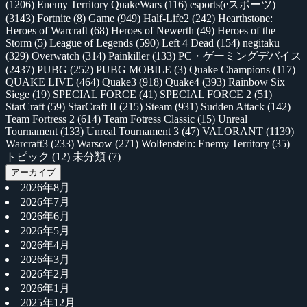
(1206)
Enemy Territory QuakeWars
(116)
esports(eスポーツ)
(3143)
Fortnite
(8)
Game
(949)
Half-Life2
(242)
Hearthstone:
Heroes of Warcraft
(68)
Heroes of Newerth
(49)
Heroes of the
Storm
(5)
League of Legends
(590)
Left 4 Dead
(154)
negitaku
(329)
Overwatch
(314)
Painkiller
(133)
PC・ゲーミングデバイス
(2437)
PUBG
(252)
PUBG MOBILE
(3)
Quake Champions
(117)
QUAKE LIVE
(464)
Quake3
(918)
Quake4
(393)
Rainbow Six
Siege
(19)
SPECIAL FORCE
(41)
SPECIAL FORCE 2
(51)
StarCraft
(59)
StarCraft II
(215)
Steam
(931)
Sudden Attack
(142)
Team Fortress 2
(614)
Team Fotress Classic
(15)
Unreal
Tournament
(133)
Unreal Tournament 3
(47)
VALORANT
(1139)
Warcraft3
(233)
Warsow
(271)
Wolfenstein: Enemy Territory
(35)
トピック
(12)
未分類
(7)
アーカイブ
2026年8月
2026年7月
2026年6月
2026年5月
2026年4月
2026年3月
2026年2月
2026年1月
2025年12月