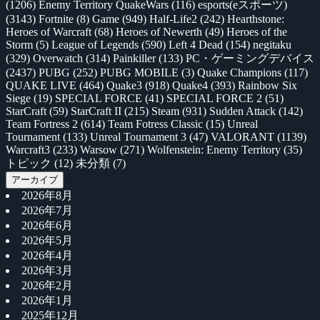
(1206)
Enemy Territory QuakeWars
(116)
esports(eスポーツ)
(3143)
Fortnite
(8)
Game
(949)
Half-Life2
(242)
Hearthstone:
Heroes of Warcraft
(68)
Heroes of Newerth
(49)
Heroes of the
Storm
(5)
League of Legends
(590)
Left 4 Dead
(154)
negitaku
(329)
Overwatch
(314)
Painkiller
(133)
PC・ゲーミングデバイス
(2437)
PUBG
(252)
PUBG MOBILE
(3)
Quake Champions
(117)
QUAKE LIVE
(464)
Quake3
(918)
Quake4
(393)
Rainbow Six
Siege
(19)
SPECIAL FORCE
(41)
SPECIAL FORCE 2
(51)
StarCraft
(59)
StarCraft II
(215)
Steam
(931)
Sudden Attack
(142)
Team Fortress 2
(614)
Team Fotress Classic
(15)
Unreal
Tournament
(133)
Unreal Tournament 3
(47)
VALORANT
(1139)
Warcraft3
(233)
Warsow
(271)
Wolfenstein: Enemy Territory
(35)
トピック
(12)
未分類
(7)
アーカイブ
2026年8月
2026年7月
2026年6月
2026年5月
2026年4月
2026年3月
2026年2月
2026年1月
2025年12月