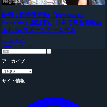
訃報：梅崎伸幸氏(『DetonatioN
FocusMe』創設者)、日本で最も情熱あ
ふれるeスポーツチーム代表
2026年8月3日
esports(eスポーツ)
アーカイブ
サイト情報