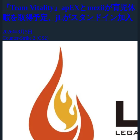
『Team Vitality』apEXとmeziiが育児休
暇を取得予定、jLがスタンドイン加入
2026年8月5日
Counter-Strike 2 (CS2)