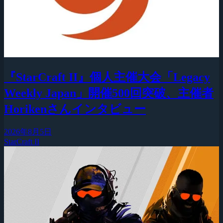
『StarCraft II』個人主催大会「Legacy
Weekly Japan」開催500回突破、主催者
Horikenさんインタビュー
2026年8月5日
StarCraft II