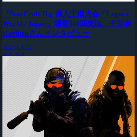
『StarCraft II』個人主催大会「Legacy
Weekly Japan」開催500回突破、主催者
Horikenさんインタビュー
2026年8月5日
StarCraft II