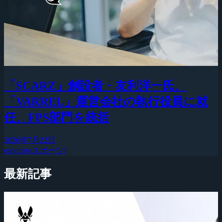
「SCARZ」創設者・友利洋一氏、
「VARREL」運営会社の執行役員に就
任、FPS部門を統括
2026年7月22日
esports(eスポーツ)
最新記事