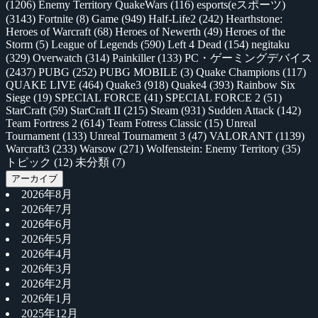
(1206)
Enemy Territory QuakeWars
(116)
esports(eスポーツ)
(3143)
Fortnite
(8)
Game
(949)
Half-Life2
(242)
Hearthstone:
Heroes of Warcraft
(68)
Heroes of Newerth
(49)
Heroes of the
Storm
(5)
League of Legends
(590)
Left 4 Dead
(154)
negitaku
(329)
Overwatch
(314)
Painkiller
(133)
PC・ゲーミングデバイス
(2437)
PUBG
(252)
PUBG MOBILE
(3)
Quake Champions
(117)
QUAKE LIVE
(464)
Quake3
(918)
Quake4
(393)
Rainbow Six
Siege
(19)
SPECIAL FORCE
(41)
SPECIAL FORCE 2
(51)
StarCraft
(59)
StarCraft II
(215)
Steam
(931)
Sudden Attack
(142)
Team Fortress 2
(614)
Team Fotress Classic
(15)
Unreal
Tournament
(133)
Unreal Tournament 3
(47)
VALORANT
(1139)
Warcraft3
(233)
Warsow
(271)
Wolfenstein: Enemy Territory
(35)
トピック
(12)
未分類
(7)
アーカイブ
2026年8月
2026年7月
2026年6月
2026年5月
2026年4月
2026年3月
2026年2月
2026年1月
2025年12月