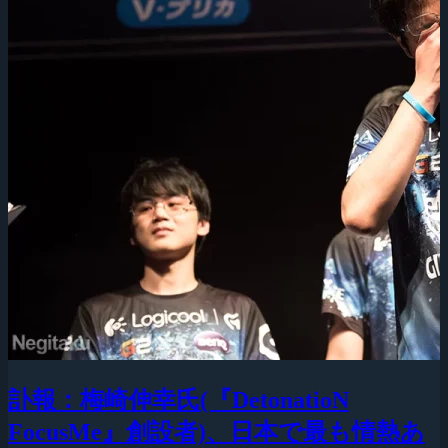
訃報：梅崎伸幸氏(『DetonatioN
FocusMe』創設者)、日本で最も情熱あ