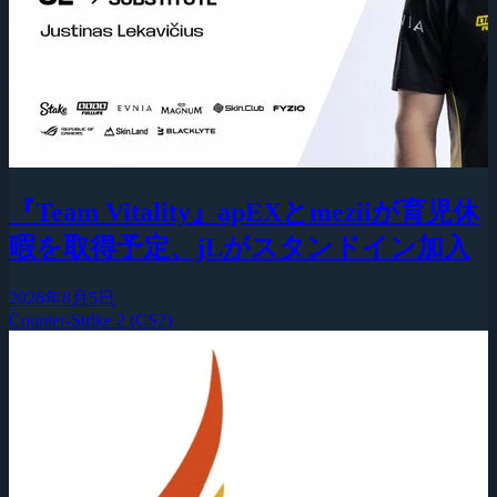
『Team Vitality』apEXとmeziiが育児休
暇を取得予定、jLがスタンドイン加入
2026年8月5日
Counter-Strike 2 (CS2)