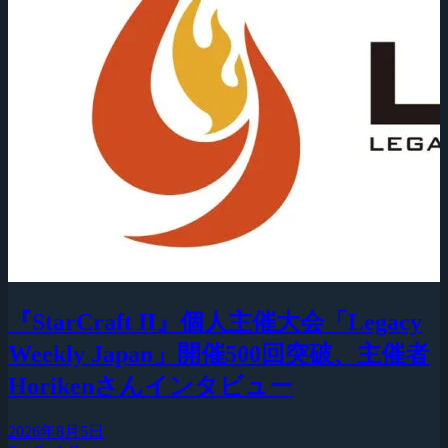
『StarCraft II』個人主催大会「Legacy
Weekly Japan」開催500回突破、主催者
Horikenさんインタビュー
2026年8月5日