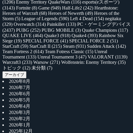
(1206)
Enemy Territory QuakeWars
(116)
esports(eスポーツ)
(3143)
Fortnite
(8)
Game
(949)
Half-Life2
(242)
Hearthstone:
Heroes of Warcraft
(68)
Heroes of Newerth
(49)
Heroes of the
Storm
(5)
League of Legends
(590)
Left 4 Dead
(154)
negitaku
(329)
Overwatch
(314)
Painkiller
(133)
PC・ゲーミングデバイス
(2437)
PUBG
(252)
PUBG MOBILE
(3)
Quake Champions
(117)
QUAKE LIVE
(464)
Quake3
(918)
Quake4
(393)
Rainbow Six
Siege
(19)
SPECIAL FORCE
(41)
SPECIAL FORCE 2
(51)
StarCraft
(59)
StarCraft II
(215)
Steam
(931)
Sudden Attack
(142)
Team Fortress 2
(614)
Team Fotress Classic
(15)
Unreal
Tournament
(133)
Unreal Tournament 3
(47)
VALORANT
(1139)
Warcraft3
(233)
Warsow
(271)
Wolfenstein: Enemy Territory
(35)
トピック
(12)
未分類
(7)
アーカイブ
2026年8月
2026年7月
2026年6月
2026年5月
2026年4月
2026年3月
2026年2月
2026年1月
2025年12月