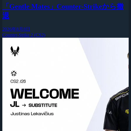
「Gentle Mates」Counter-Strikeから撤
退
2026年8月8日
Counter-Strike 2 (CS2)