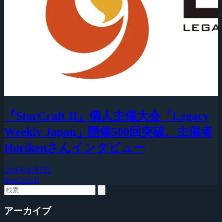
『StarCraft II』個人主催大会「Legacy
Weekly Japan」開催500回突破、主催者
Horikenさんインタビュー
2026年8月5日
StarCraft II
アーカイブ