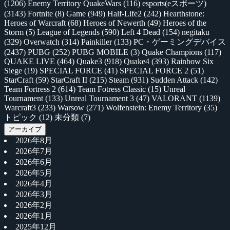
(1206)
Enemy Territory QuakeWars
(116)
esports(eスポーツ)
(3143)
Fortnite
(8)
Game
(949)
Half-Life2
(242)
Hearthstone:
Heroes of Warcraft
(68)
Heroes of Newerth
(49)
Heroes of the
Storm
(5)
League of Legends
(590)
Left 4 Dead
(154)
negitaku
(329)
Overwatch
(314)
Painkiller
(133)
PC・ゲーミングデバイス
(2437)
PUBG
(252)
PUBG MOBILE
(3)
Quake Champions
(117)
QUAKE LIVE
(464)
Quake3
(918)
Quake4
(393)
Rainbow Six
Siege
(19)
SPECIAL FORCE
(41)
SPECIAL FORCE 2
(51)
StarCraft
(59)
StarCraft II
(215)
Steam
(931)
Sudden Attack
(142)
Team Fortress 2
(614)
Team Fotress Classic
(15)
Unreal
Tournament
(133)
Unreal Tournament 3
(47)
VALORANT
(1139)
Warcraft3
(233)
Warsow
(271)
Wolfenstein: Enemy Territory
(35)
トピック
(12)
未分類
(7)
アーカイブ
2026年8月
2026年7月
2026年6月
2026年5月
2026年4月
2026年3月
2026年2月
2026年1月
2025年12月