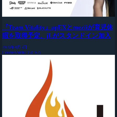
『Team Vitality』apEXとmeziiが育児休
暇を取得予定、jLがスタンドイン加入
2026年8月5日
Counter-Strike 2 (CS2)