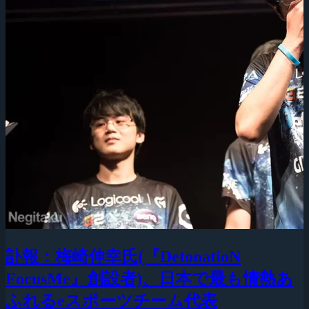
訃報：梅崎伸幸氏(『DetonatioN
FocusMe』創設者)、日本で最も情熱あ
ふれるeスポーツチーム代表