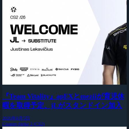
『Team Vitality』apEXとmeziiが育児休
暇を取得予定、jLがスタンドイン加入
2026年8月5日
Counter-Strike 2 (CS2)