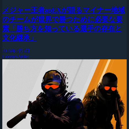
メジャー王者apEXが語るマイナー地域
のチームが世界で勝つために必要な要
素「勝ち方を知っている選手の存在と
文化継承」
2026年2月5日
Counter-Strike