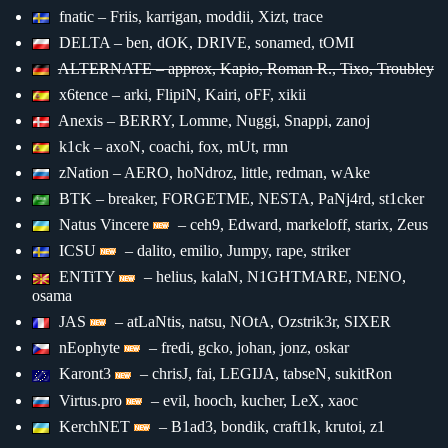
fnatic – Friis, karrigan, moddii, Xizt, trace
DELTA – ben, dOK, DRIVE, sonamed, tOMI
ALTERNATE – approx, Kapio, Roman R., Tixo, Troubley
x6tence – arki, FlipiN, Kairi, oFF, xikii
Anexis – BERRY, Lomme, Nuggi, Snappi, zanoj
k1ck – axoN, coachi, fox, mUt, rmn
zNation – AERO, hoNdroz, little, redman, wAke
BTK – breaker, FORGETME, NESTA, PaNj4rd, st1cker
Natus Vincere
– ceh9, Edward, markeloff, starix, Zeus
ICSU
– dalito, emilio, Jumpy, rape, striker
ENTiTY
– helius, kalaN, N1GHTMARE, NENO,
osama
JAS
– atLaNtis, natsu, NOtA, Ozstrik3r, SIXER
nEophyte
– fredi, gcko, johan, jonz, oskar
Karont3
– chrisJ, fai, LEGIJA, tabseN, sukitRon
Virtus.pro
– evil, hooch, kucher, LeX, xaoc
KerchNET
– B1ad3, bondik, craft1k, krutoi, z1