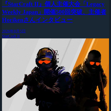
『StarCraft II』個人主催大会「Legacy
Weekly Japan」開催500回突破、主催者
Horikenさんインタビュー
2026年8月5日
StarCraft II