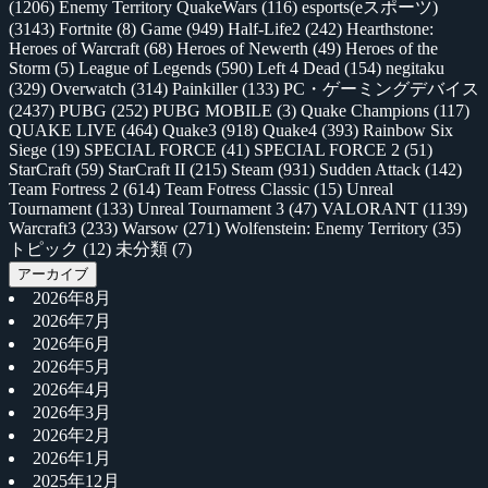
(1206)
Enemy Territory QuakeWars
(116)
esports(eスポーツ)
(3143)
Fortnite
(8)
Game
(949)
Half-Life2
(242)
Hearthstone:
Heroes of Warcraft
(68)
Heroes of Newerth
(49)
Heroes of the
Storm
(5)
League of Legends
(590)
Left 4 Dead
(154)
negitaku
(329)
Overwatch
(314)
Painkiller
(133)
PC・ゲーミングデバイス
(2437)
PUBG
(252)
PUBG MOBILE
(3)
Quake Champions
(117)
QUAKE LIVE
(464)
Quake3
(918)
Quake4
(393)
Rainbow Six
Siege
(19)
SPECIAL FORCE
(41)
SPECIAL FORCE 2
(51)
StarCraft
(59)
StarCraft II
(215)
Steam
(931)
Sudden Attack
(142)
Team Fortress 2
(614)
Team Fotress Classic
(15)
Unreal
Tournament
(133)
Unreal Tournament 3
(47)
VALORANT
(1139)
Warcraft3
(233)
Warsow
(271)
Wolfenstein: Enemy Territory
(35)
トピック
(12)
未分類
(7)
アーカイブ
2026年8月
2026年7月
2026年6月
2026年5月
2026年4月
2026年3月
2026年2月
2026年1月
2025年12月