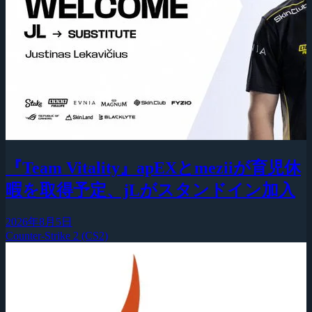
『Team Vitality』apEXとmeziiが育児休
暇を取得予定、jLがスタンドイン加入
2026年8月5日
Counter-Strike 2 (CS2)