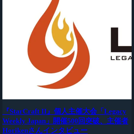
『StarCraft II』個人主催大会「Legacy
Weekly Japan」開催500回突破、主催者
Horikenさんインタビュー