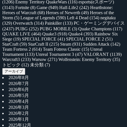
(1206)
Enemy Territory QuakeWars
(116)
esports(eスポーツ)
(3143)
Fortnite
(8)
Game
(949)
Half-Life2
(242)
Hearthstone:
Heroes of Warcraft
(68)
Heroes of Newerth
(49)
Heroes of the
Storm
(5)
League of Legends
(590)
Left 4 Dead
(154)
negitaku
(329)
Overwatch
(314)
Painkiller
(133)
PC・ゲーミングデバイス
(2437)
PUBG
(252)
PUBG MOBILE
(3)
Quake Champions
(117)
QUAKE LIVE
(464)
Quake3
(918)
Quake4
(393)
Rainbow Six
Siege
(19)
SPECIAL FORCE
(41)
SPECIAL FORCE 2
(51)
StarCraft
(59)
StarCraft II
(215)
Steam
(931)
Sudden Attack
(142)
Team Fortress 2
(614)
Team Fotress Classic
(15)
Unreal
Tournament
(133)
Unreal Tournament 3
(47)
VALORANT
(1139)
Warcraft3
(233)
Warsow
(271)
Wolfenstein: Enemy Territory
(35)
トピック
(12)
未分類
(7)
アーカイブ
2026年8月
2026年7月
2026年6月
2026年5月
2026年4月
2026年3月
2026年2月
2026年1月
2025年12月